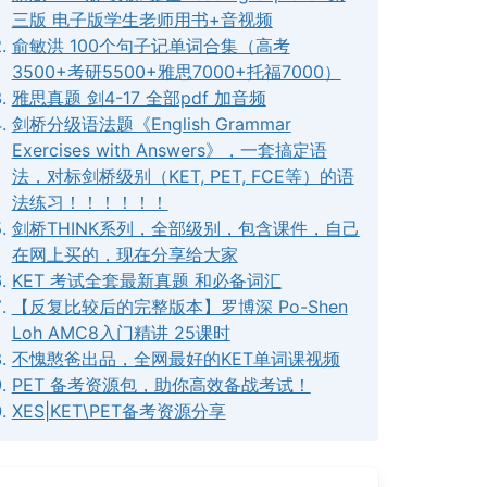
三版 电子版学生老师用书+音视频
俞敏洪 100个句子记单词合集（高考
3500+考研5500+雅思7000+托福7000）
雅思真题 剑4-17 全部pdf 加音频
剑桥分级语法题《English Grammar
Exercises with Answers》，一套搞定语
法，对标剑桥级别（KET, PET, FCE等）的语
法练习！！！！！！
剑桥THINK系列，全部级别，包含课件，自己
在网上买的，现在分享给大家
KET 考试全套最新真题 和必备词汇
【反复比较后的完整版本】罗博深 Po-Shen
Loh AMC8入门精讲 25课时
不愧憨爸出品，全网最好的KET单词课视频
PET 备考资源包，助你高效备战考试！
XES|KET\PET备考资源分享