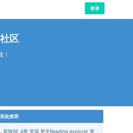
登录
社区
载！
！
系统推荐
新版RE 4册 资源 更全Reading explorer 第