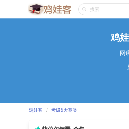
鸡娃
网
鸡娃客
考级&大赛类