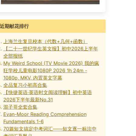
近期献花排行
上海兰生复旦校本（代数+几何+函数）
【二十一世纪学生英文报】初中2026上半年
全部报纸
My Weird School (TV Movie 2026) 我的疯
狂学校儿童电影1080P 2026 1h 24m -
1080p, MKV, 内置英文字幕
全品复习小初高合集
【快捷英语·英语时文阅读理解】初中英语
2026下半年最新No.31
混子哥全套合集
Evan-Moor Reading Comprehension
Fundamentals 1-6
70篇短文搞定中考词汇——短文逐一标注中