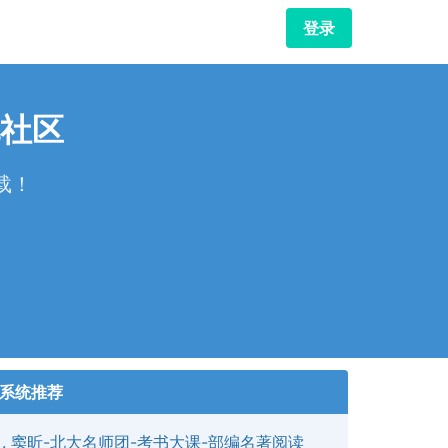
登录
社区
载！
！
系统推荐
窦昕-北大名师团-考书大课-部编名著阅读