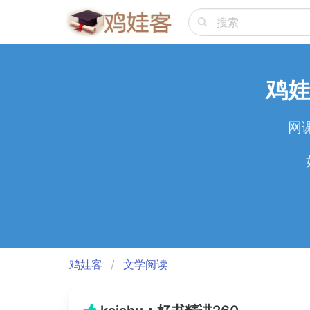
鸡娃
网
鸡娃客
文学阅读