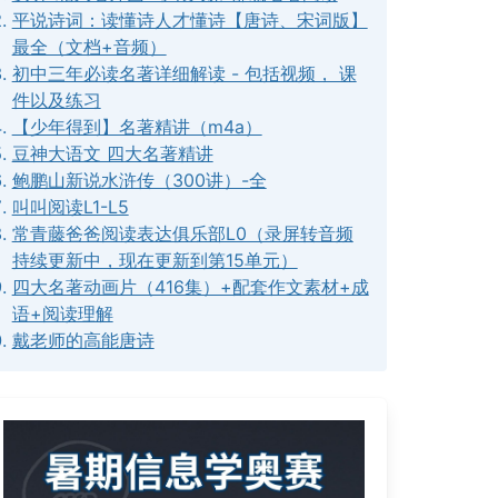
平说诗词：读懂诗人才懂诗【唐诗、宋词版】
最全（文档+音频）
初中三年必读名著详细解读 - 包括视频， 课
件以及练习
【少年得到】名著精讲（m4a）
豆神大语文 四大名著精讲
鲍鹏山新说水浒传（300讲）-全
叫叫阅读L1-L5
常青藤爸爸阅读表达俱乐部L0（录屏转音频
持续更新中，现在更新到第15单元）
四大名著动画片（416集）+配套作文素材+成
语+阅读理解
戴老师的高能唐诗