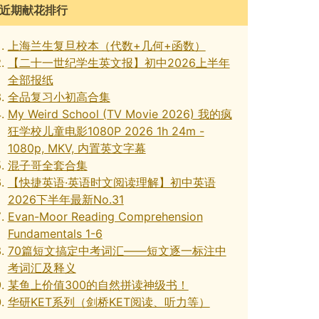
近期献花排行
上海兰生复旦校本（代数+几何+函数）
【二十一世纪学生英文报】初中2026上半年
全部报纸
全品复习小初高合集
My Weird School (TV Movie 2026) 我的疯
狂学校儿童电影1080P 2026 1h 24m -
1080p, MKV, 内置英文字幕
混子哥全套合集
【快捷英语·英语时文阅读理解】初中英语
2026下半年最新No.31
Evan-Moor Reading Comprehension
Fundamentals 1-6
70篇短文搞定中考词汇——短文逐一标注中
考词汇及释义
某鱼上价值300的自然拼读神级书！
华研KET系列（剑桥KET阅读、听力等）