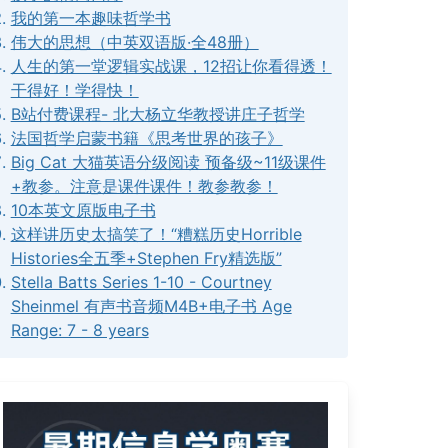
我的第一本趣味哲学书
伟大的思想（中英双语版·全48册）
人生的第一堂逻辑实战课，12招让你看得透！
干得好！学得快！
B站付费课程- 北大杨立华教授讲庄子哲学
法国哲学启蒙书籍《思考世界的孩子》
Big Cat 大猫英语分级阅读 预备级~11级课件
+教参。注意是课件课件！教参教参！
10本英文原版电子书
这样讲历史太搞笑了！“糟糕历史Horrible
Histories全五季+Stephen Fry精选版”
Stella Batts Series 1-10 - Courtney
Sheinmel 有声书音频M4B+电子书 Age
Range: 7 - 8 years