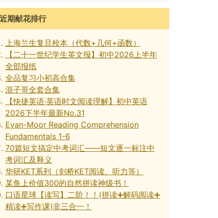
近期献花排行
上海兰生复旦校本（代数+几何+函数）
【二十一世纪学生英文报】初中2026上半年
全部报纸
全品复习小初高合集
混子哥全套合集
【快捷英语·英语时文阅读理解】初中英语
2026下半年最新No.31
Evan-Moor Reading Comprehension
Fundamentals 1-6
70篇短文搞定中考词汇——短文逐一标注中
考词汇及释义
华研KET系列（剑桥KET阅读、听力等）
某鱼上价值300的自然拼读神级书！
口语星球【读写】二阶！！(拼读➕解码阅读➕
精读➕写作课)非三合一！