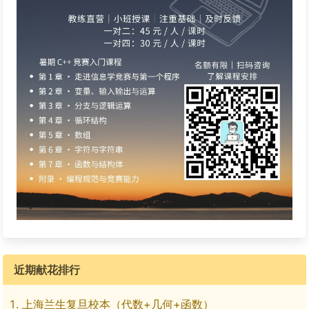
近期献花排行
上海兰生复旦校本（代数+几何+函数）