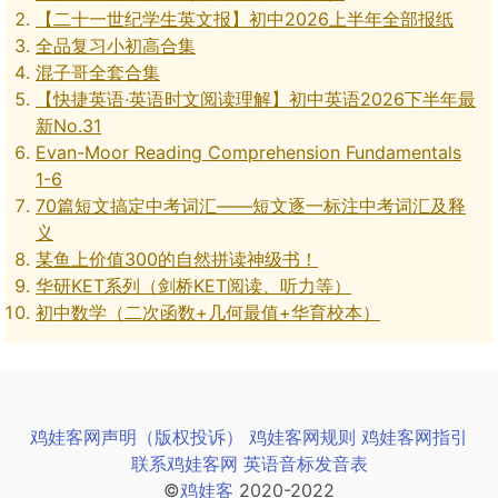
【二十一世纪学生英文报】初中2026上半年全部报纸
全品复习小初高合集
混子哥全套合集
【快捷英语·英语时文阅读理解】初中英语2026下半年最
新No.31
Evan-Moor Reading Comprehension Fundamentals
1-6
70篇短文搞定中考词汇——短文逐一标注中考词汇及释
义
某鱼上价值300的自然拼读神级书！
华研KET系列（剑桥KET阅读、听力等）
初中数学（二次函数+几何最值+华育校本）
鸡娃客网声明（版权投诉）
鸡娃客网规则
鸡娃客网指引
联系鸡娃客网
英语音标发音表
©
鸡娃客
2020-2022