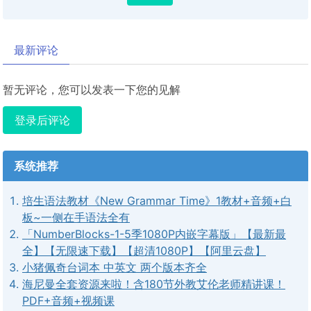
最新评论
暂无评论，您可以发表一下您的见解
登录后评论
系统推荐
培生语法教材《New Grammar Time》1教材+音频+白
板~一侧在手语法全有
「NumberBlocks-1-5季1080P内嵌字幕版」【最新最
全】【无限速下载】【超清1080P】【阿里云盘】
小猪佩奇台词本 中英文 两个版本齐全
海尼曼全套资源来啦！含180节外教艾伦老师精讲课！
PDF+音频+视频课