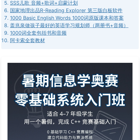
SSS儿歌 音频+歌词+启蒙计划
国家地理出品R-Reading Explorer 第三版白板软件
1000 Basic English Words 1000词原版课本和答案
盖兆泉做孩子最好的英语学习规划师（两册书+音频）
1000词全套包括书和音频
阿卡索全套教材