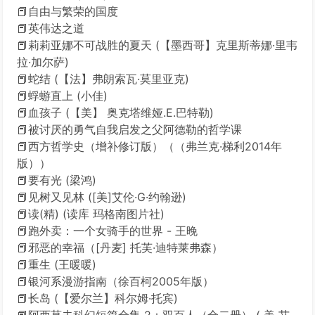
📕自由与繁荣的国度
📕英伟达之道
📕莉莉亚娜不可战胜的夏天 (【墨西哥】克里斯蒂娜·里韦
拉·加尔萨)
📕蛇结 (【法】弗朗索瓦·莫里亚克)
📕蜉蝣直上 (小佳)
📕血孩子 (【美】 奥克塔维娅.E.巴特勒)
📕被讨厌的勇气自我启发之父阿德勒的哲学课
📕西方哲学史（增补修订版）（（弗兰克·梯利2014年
版））
📕要有光 (梁鸿)
📕见树又见林 ([美]艾伦·G·约翰逊)
📕读(精) (读库 玛格南图片社)
📕跑外卖：一个女骑手的世界 - 王晚
📕邪恶的幸福（[丹麦] 托芙·迪特莱弗森）
📕重生 (王暖暖)
📕银河系漫游指南（徐百柯2005年版）
📕长岛 (【爱尔兰】科尔姆·托宾)