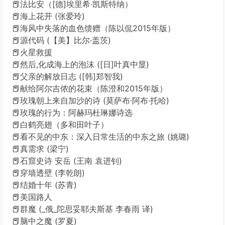
📕法比安（[德]埃里希·凯斯特纳）
📕海上花开 (张爱玲)
📕海风中失落的血色馈赠（陈以侃2015年版）
📕源代码 (【美】比尔·盖茨)
📕火星救援
📕然后,化成海上的泡沫 ([日]叶真中显)
📕父亲的解放日志 ([韩]郑智我)
📕献给阿尔吉侬的花束（陈澄和2015年版）
📕玫瑰朝上来自加沙的诗 (莫萨布·阿布·托哈)
📕玫瑰的行为：阿赫玛杜琳娜诗选
📕白鹤亮翅（多和田叶子）
📕看不见的中东：深入日常生活的中东之旅 (姚璐)
📕真需求 (梁宁)
📕石窟史诗 安岳 (王南 袁进钊)
📕穿墙透壁 (李乾朗)
📕结婚十年 (苏青)
📕美国路人
📕群魔 (_俄_陀思妥耶夫斯基 李春雨 译)
📕脑中之魔 (罗夏)