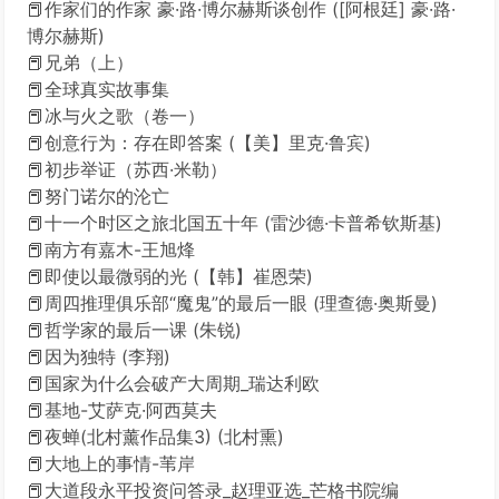
📕作家们的作家 豪·路·博尔赫斯谈创作 ([阿根廷] 豪·路·
博尔赫斯)
📕兄弟（上）
📕全球真实故事集
📕冰与火之歌（卷一）
📕创意行为：存在即答案 (【美】里克·鲁宾)
📕初步举证（苏西·米勒）
📕努门诺尔的沦亡
📕十一个时区之旅北国五十年 (雷沙德·卡普希钦斯基)
📕南方有嘉木-王旭烽
📕即使以最微弱的光 (【韩】崔恩荣)
📕周四推理俱乐部“魔鬼”的最后一眼 (理查德·奥斯曼)
📕哲学家的最后一课 (朱锐)
📕因为独特 (李翔)
📕国家为什么会破产大周期_瑞达利欧
📕基地-艾萨克·阿西莫夫
📕夜蝉(北村薰作品集3) (北村熏)
📕大地上的事情-苇岸
📕大道段永平投资问答录_赵理亚选_芒格书院编