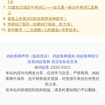
1-6
70篇短文搞定中考词汇——短文逐一标注中考词汇及释
义
某鱼上价值300的自然拼读神级书！
华研KET系列（剑桥KET阅读、听力等）
初中数学（二次函数+几何最值+华育校本）
鸡娃客网声明（版权投诉）
鸡娃客网规则
鸡娃客网指引
联系鸡娃客网
英语音标发音表
©
鸡娃客
2020-2022
本站内容均为网友分享，仅供学习交流，严禁商用。鸡娃
客网不保存、也不销售相关资源，对资源不承担任何责任
和义务。
若本站内容侵犯到您的权益，请及时通知我们予以删除。