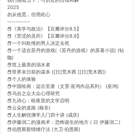
我们感知当下，与切近的自我和解
2025
勿从他觅，但用此心
-----------
📕《美学与政治》【豆瓣评分8.5】
📕《苦涩的灵药》【豆瓣评分8.9】
📕一个叫欧维的男人决定去死
📕一个适合苏丹的游戏(《苏丹的游戏》的原著小说) (钻
咖)
📕世上最美的溺水者
📕世界末日前的谋杀 ([日]荒木茜 [[日]荒木茜])
📕个人的体验
📕中国绘画：远古至唐（文景·巫鸿作品系列） (巫鸿)
📕乌合之众大众心理研究
📕九诗心：暗夜里的文学启明
📕云朵的道路 (格非)
📕人生解忧佛学入门四十讲 (成庆)
📕伊藤润二的漫画术：恐怖诞生的地方 ( 日 伊藤润二)
📕伯恩斯新情绪疗法 (大卫·伯恩斯)