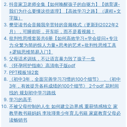
抖音家卫老师全集【如何唤醒孩子的自驱力】【德育课-
我们为什么要懂这些道理】【高效学习之路】（课程+文
字版）
樊登读书会音频我辛苦转的音频格式（更新到2022年2
月），可睡前听，开车听，而不是看视频！
批判性思维套装共6册【如何高效学习+学会提问+专注
力:化繁为简的惊人力量+思考的艺术+批判性思维工具
+逻辑思维简易入门】
父母话术训练，不让语言暴力毁了孩子一生
《怀孕呵护指南》高清电子版pdf
PPT模板182套
《初中3年，全面完善学习习惯的100个细节》 ，《初中
3年，有效提升各科成绩的100个细节》 2个pdf 花时间
找的 规划初中学习路线
学习的高手
不被父母控制的人生 如何建立边界感 重获情感独立 家
教早教书籍妈妈 李玫瑾青少年育儿书籍 家庭教育父母必
读畅销书