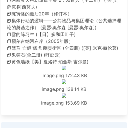
📕阿西莫夫科幻短篇全集 2：双百人（全二册） ( 美 艾
萨克·阿西莫夫)
📕陈寅恪的最后20年（修订本）
📕集体行动的逻辑——公共物品与集团理论（公共选择理
论的奠基之作） (曼瑟·奥尔森 [曼瑟·奥尔森])
📕雪的练习生 (【日】多和田叶子)
📕额尔古纳河右岸（2005年版）
📕驽马 亡狮 猛虎 幽灵街区 (全四册) ([英] 米克·赫伦著)
📕鬼笑石(全二册) (呼延云)
📕黄色墙纸【美】夏洛特·珀金斯·吉尔曼)
image.png
172.43 KB
image.png
138.14 KB
image.png
153.69 KB