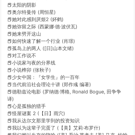
📕太阳的阴影
📕奥尔特曼传 (周恒星)
📕她对此感到厌烦2 (妚鹤)
📕她弥留之际 (西蒙娜·德·波伏瓦)
📕她来劈开这山
📕如何快速了解一个行业 (肖璟)
📕孤岛上的两人 ([日]山本文绪)
📕对工作说不
📕小说家与夜的分界线
📕小说榫卯 (张秋子)
📕少女中国：『女学生』的一百年
📕当代前沿社会理论十讲 (郑作彧 编著)
📕德勒兹论电影 (罗纳德·博格, Ronald Bogue, 田争争
译)
📕心是孤独的猎手
📕怪屋谜案 2 (【日】雨穴)
📕我从达尔文那里学到的投资知识
📕我以为这辈子完蛋了 (【美】艾莉·布罗什)