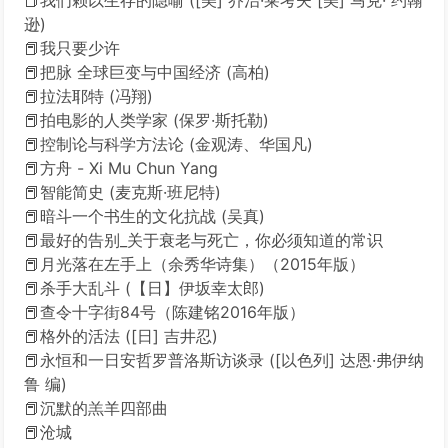
📕我们赖以生存的隐喻 ([美] 乔治·莱考夫 [美] 马克· 约翰
逊)
📕我只要少许
📕把脉 全球巨变与中国经济 (高柏)
📕拉法耶特 (冯翔)
📕拍电影的人类学家 (保罗·斯托勒)
📕控制论与科学方法论 (金观涛、华国凡)
📕方舟 - Xi Mu Chun Yang
📕智能简史 (麦克斯·班尼特)
📕暗斗一个书生的文化抗战 (吴真)
📕最好的告别_关于衰老与死亡，你必须知道的常识
📕月光落在左手上（余秀华诗集）（2015年版）
📕杀手大乱斗 (【日】伊坂幸太郎)
📕查令十字街84号（陈建铭2016年版）
📕格外的活法 ([日] 吉井忍)
📕永恒和一日安哲罗普洛斯访谈录 ([以色列] 达恩·弗伊纳
鲁 编)
📕沉默的羔羊四部曲
📕沧城