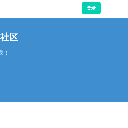
登录
社区
载！
！