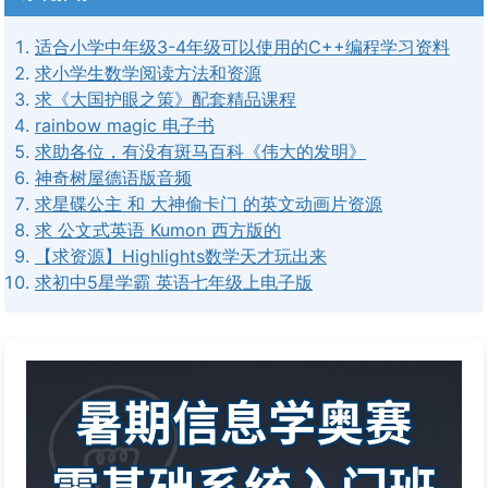
适合小学中年级3-4年级可以使用的C++编程学习资料
求小学生数学阅读方法和资源
求《大国护眼之策》配套精品课程
rainbow magic 电子书
求助各位，有没有斑马百科《伟大的发明》
神奇树屋德语版音频
求星碟公主 和 大神偷卡门 的英文动画片资源
求 公文式英语 Kumon 西方版的
【求资源】Highlights数学天才玩出来
求初中5星学霸 英语七年级上电子版