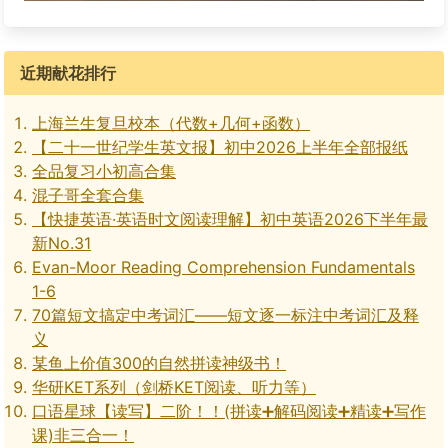
近期献花排行
上海兰生复旦校本（代数+几何+函数）
【二十一世纪学生英文报】初中2026上半年全部报纸
全品复习小初高合集
混子哥全套合集
【快捷英语·英语时文阅读理解】初中英语2026下半年最
新No.31
Evan-Moor Reading Comprehension Fundamentals
1-6
70篇短文搞定中考词汇——短文逐一标注中考词汇及释
义
某鱼上价值300的自然拼读神级书！
华研KET系列（剑桥KET阅读、听力等）
口语星球【读写】二阶！！(拼读➕解码阅读➕精读➕写作
课)非三合一！