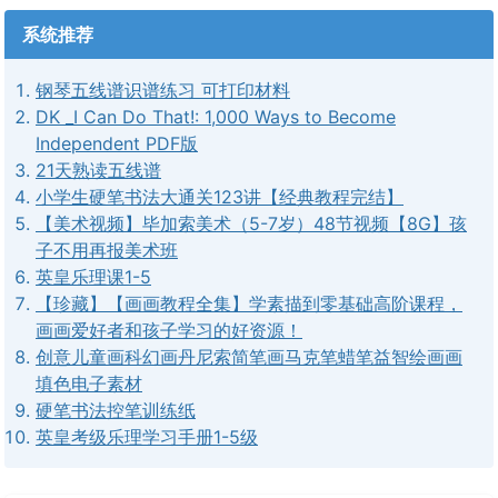
系统推荐
钢琴五线谱识谱练习 可打印材料
DK _I Can Do That!: 1,000 Ways to Become
Independent PDF版
21天熟读五线谱
小学生硬笔书法大通关123讲【经典教程完结】
【美术视频】毕加索美术（5-7岁）48节视频【8G】孩
子不用再报美术班
英皇乐理课1-5
【珍藏】【画画教程全集】学素描到零基础高阶课程，
画画爱好者和孩子学习的好资源！
创意儿童画科幻画丹尼索简笔画马克笔蜡笔益智绘画画
填色电子素材
硬笔书法控笔训练纸
英皇考级乐理学习手册1-5级