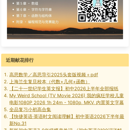
近期献花排行
高思数学／高思导引2025头套版视频＋pdf
上海兰生复旦校本（代数+几何+函数）
【二十一世纪学生英文报】初中2026上半年全部报纸
My Weird School (TV Movie 2026) 我的疯狂学校儿童
电影1080P 2026 1h 24m - 1080p, MKV, 内置英文字幕
全品复习小初高合集
【快捷英语·英语时文阅读理解】初中英语2026下半年最
新No.31