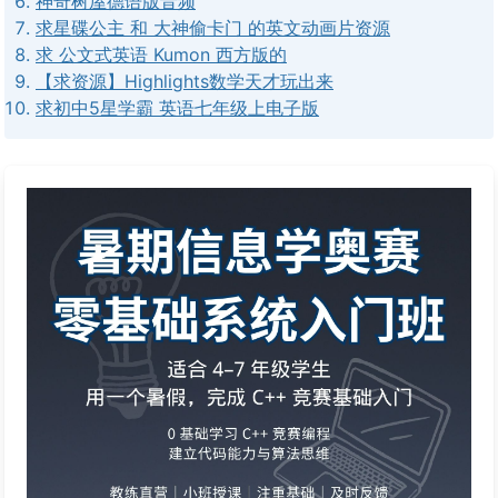
神奇树屋德语版音频
求星碟公主 和 大神偷卡门 的英文动画片资源
求 公文式英语 Kumon 西方版的
【求资源】Highlights数学天才玩出来
求初中5星学霸 英语七年级上电子版