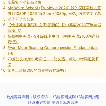
全品复习小初高合集
My Weird School (TV Movie 2026) 我的疯狂学校儿童
电影1080P 2026 1h 24m - 1080p, MKV, 内置英文字幕
混子哥全套合集
【快捷英语·英语时文阅读理解】初中英语2026下半年最
新No.31
新版初中英语7-9年级蝶变单词 《初中英语2100词详解
巧记》
Evan-Moor Reading Comprehension Fundamentals
1-6
70篇短文搞定中考词汇——短文逐一标注中考词汇及释
义
某鱼上价值300的自然拼读神级书！
鸡娃客网声明（版权投诉）
鸡娃客网规则
鸡娃客网指引
联系鸡娃客网
英语音标发音表