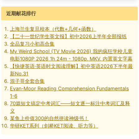
近期献花排行
上海兰生复旦校本（代数+几何+函数）
【二十一世纪学生英文报】初中2026上半年全部报纸
全品复习小初高合集
My Weird School (TV Movie 2026) 我的疯狂学校儿童
电影1080P 2026 1h 24m - 1080p, MKV, 内置英文字幕
【快捷英语·英语时文阅读理解】初中英语2026下半年最
新No.31
混子哥全套合集
Evan-Moor Reading Comprehension Fundamentals
1-6
70篇短文搞定中考词汇——短文逐一标注中考词汇及释
义
某鱼上价值300的自然拼读神级书！
华研KET系列（剑桥KET阅读、听力等）