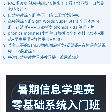
RAZ唱读版 视频动画340集来了！看了恨不得一口气刷
完整套绘本
自然拼读练习册 每天一练低压力读到牛6
高频词练习册Sight Words Super Stars 全五本练习
册，超清晰+++自然拼读 phonics kids 单词卡片
phonics monsters小怪兽自然拼读全套资料（绘本+测
试+学生用书+教师用书+音频）
某宝上买的Sam老师的超级拼读+语法课+音标课完结视
频，含课后练习
牛津自然拼读世界外教录播，谁用谁知道