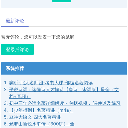
最新评论
暂无评论，您可以发表一下您的见解
登录后评论
系统推荐
窦昕-北大名师团-考书大课-部编名著阅读
平说诗词：读懂诗人才懂诗【唐诗、宋词版】最全（文
档+音频）
初中三年必读名著详细解读 - 包括视频， 课件以及练习
【少年得到】名著精讲（m4a）
豆神大语文 四大名著精讲
鲍鹏山新说水浒传（300讲）-全