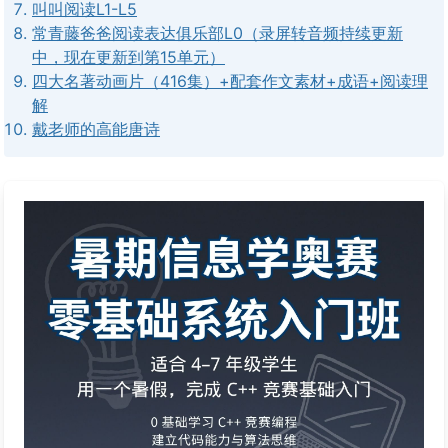
叫叫阅读L1-L5
常青藤爸爸阅读表达俱乐部L0（录屏转音频持续更新
中，现在更新到第15单元）
四大名著动画片（416集）+配套作文素材+成语+阅读理
解
戴老师的高能唐诗