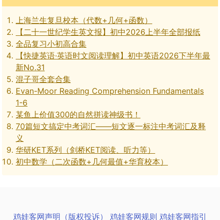
上海兰生复旦校本（代数+几何+函数）
【二十一世纪学生英文报】初中2026上半年全部报纸
全品复习小初高合集
【快捷英语·英语时文阅读理解】初中英语2026下半年最
新No.31
混子哥全套合集
Evan-Moor Reading Comprehension Fundamentals
1-6
某鱼上价值300的自然拼读神级书！
70篇短文搞定中考词汇——短文逐一标注中考词汇及释
义
华研KET系列（剑桥KET阅读、听力等）
初中数学（二次函数+几何最值+华育校本）
鸡娃客网声明（版权投诉）
鸡娃客网规则
鸡娃客网指引