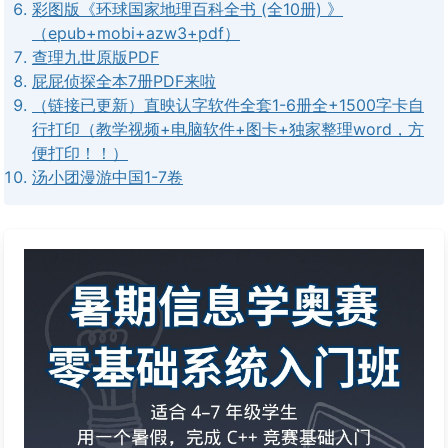
彩图版《环球国家地理百科全书 (全10册) 》
（epub+mobi+azw3+pdf）
查理九世原版PDF
屁屁侦探全本7册PDF来啦
（链接已更新）直映认字软件全套1-6册全+1500字卡自
行打印（教学视频+电脑软件+图卡+独家整理word，方
便打印！！）
汤小团漫游中国1-7卷