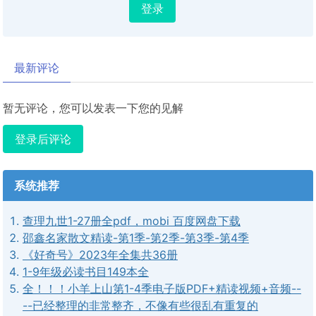
登录
最新评论
暂无评论，您可以发表一下您的见解
登录后评论
系统推荐
查理九世1-27册全pdf，mobi 百度网盘下载
邵鑫名家散文精读-第1季-第2季-第3季-第4季
《好奇号》2023年全集共36册
1-9年级必读书目149本全
全！！！小羊上山第1-4季电子版PDF+精读视频+音频--
--已经整理的非常整齐，不像有些很乱有重复的