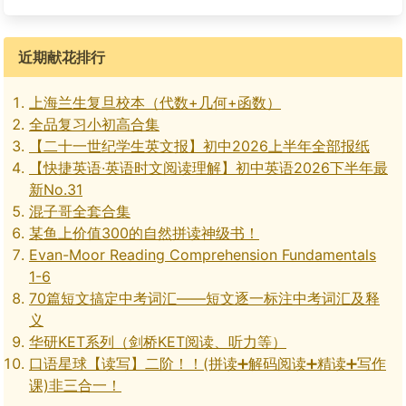
近期献花排行
上海兰生复旦校本（代数+几何+函数）
全品复习小初高合集
【二十一世纪学生英文报】初中2026上半年全部报纸
【快捷英语·英语时文阅读理解】初中英语2026下半年最
新No.31
混子哥全套合集
某鱼上价值300的自然拼读神级书！
Evan-Moor Reading Comprehension Fundamentals
1-6
70篇短文搞定中考词汇——短文逐一标注中考词汇及释
义
华研KET系列（剑桥KET阅读、听力等）
口语星球【读写】二阶！！(拼读➕解码阅读➕精读➕写作
课)非三合一！