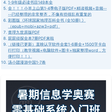
1-9年级必读书目149本全
全！！！小羊上山第1-4季电子版PDF+精读视频+音频--
--已经整理的非常整齐，不像有些很乱有重复的
彩图版《环球国家地理百科全书 (全10册) 》
（epub+mobi+azw3+pdf）
查理九世原版PDF
屁屁侦探全本7册PDF来啦
（链接已更新）直映认字软件全套1-6册全+1500字卡自
行打印（教学视频+电脑软件+图卡+独家整理word，方
便打印！！）
汤小团漫游中国1-7卷