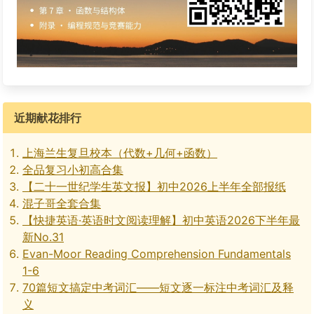
近期献花排行
上海兰生复旦校本（代数+几何+函数）
全品复习小初高合集
【二十一世纪学生英文报】初中2026上半年全部报纸
混子哥全套合集
【快捷英语·英语时文阅读理解】初中英语2026下半年最
新No.31
Evan-Moor Reading Comprehension Fundamentals
1-6
70篇短文搞定中考词汇——短文逐一标注中考词汇及释
义