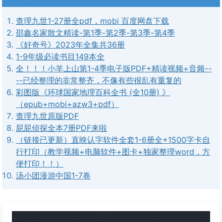
查理九世1-27册全pdf，mobi 百度网盘下载
邵鑫名家散文精读-第1季-第2季-第3季-第4季
《好奇号》2023年全集共36册
1-9年级必读书目149本全
全！！！小羊上山第1-4季电子版PDF+精读视频+音频--
--已经整理的非常整齐，不像有些很乱有重复的
彩图版《环球国家地理百科全书 (全10册) 》
（epub+mobi+azw3+pdf）
查理九世原版PDF
屁屁侦探全本7册PDF来啦
（链接已更新）直映认字软件全套1-6册全+1500字卡自
行打印（教学视频+电脑软件+图卡+独家整理word，方
便打印！！）
汤小团漫游中国1-7卷