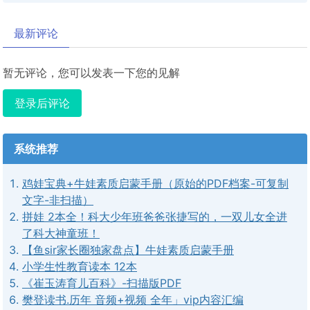
最新评论
暂无评论，您可以发表一下您的见解
登录后评论
系统推荐
鸡娃宝典+牛娃素质启蒙手册（原始的PDF档案-可复制
文字-非扫描）
拼娃 2本全！科大少年班爸爸张捷写的，一双儿女全进
了科大神童班！
【鱼sir家长圈独家盘点】牛娃素质启蒙手册
小学生性教育读本 12本
《崔玉涛育儿百科》-扫描版PDF
樊登读书.历年 音频+视频 全年」vip内容汇编