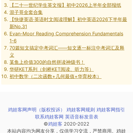
【二十一世纪学生英文报】初中2026上半年全部报纸
混子哥全套合集
【快捷英语·英语时文阅读理解】初中英语2026下半年最
新No.31
Evan-Moor Reading Comprehension Fundamentals
1-6
70篇短文搞定中考词汇——短文逐一标注中考词汇及释
义
某鱼上价值300的自然拼读神级书！
华研KET系列（剑桥KET阅读、听力等）
初中数学（二次函数+几何最值+华育校本）
鸡娃客网声明（版权投诉）
鸡娃客网规则
鸡娃客网指引
联系鸡娃客网
英语音标发音表
©
鸡娃客
2020-2022
本站内容均为网友分享，仅供学习交流，严禁商用。鸡娃