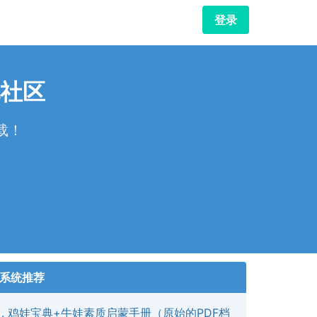
登录
社区
载！
！
系统推荐
鸡娃宝典+牛娃素质启蒙手册（原始的PDF档