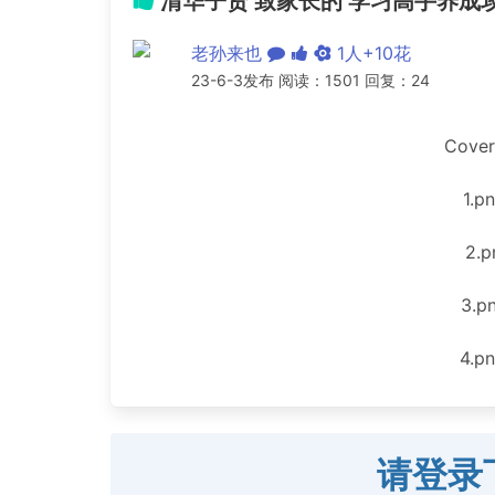
清华子贤 致家长的 学习高手养成
老孙来也
1人+10花
23-6-3发布 阅读：1501 回复：24
Cover
1.p
2.p
3.p
4.p
请登录