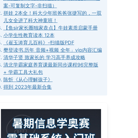
案-可复制文字-非扫描）
拼娃 2本全！科大少年班爸爸张捷写的，一双
儿女全进了科大神童班！
【鱼sir家长圈独家盘点】牛娃素质启蒙手册
小学生性教育读本 12本
《崔玉涛育儿百科》-扫描版PDF
樊登读书.历年 音频+视频 全年」vip内容汇编
清华子贤 致家长的 学习高手养成攻略
清北学霸家庭养育课最新同步课程96完整版
+ 学霸工具大礼包
陈忻《从心理解孩子》
得到 2023年最新合集