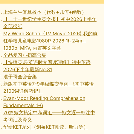
上海兰生复旦校本（代数+几何+函数）
【二十一世纪学生英文报】初中2026上半年
全部报纸
My Weird School (TV Movie 2026) 我的疯
狂学校儿童电影1080P 2026 1h 24m -
1080p, MKV, 内置英文字幕
全品复习小初高合集
【快捷英语·英语时文阅读理解】初中英语
2026下半年最新No.31
混子哥全套合集
新版初中英语7-9年级蝶变单词 《初中英语
2100词详解巧记》
Evan-Moor Reading Comprehension
Fundamentals 1-6
70篇短文搞定中考词汇——短文逐一标注中
考词汇及释义
华研KET系列（剑桥KET阅读、听力等）