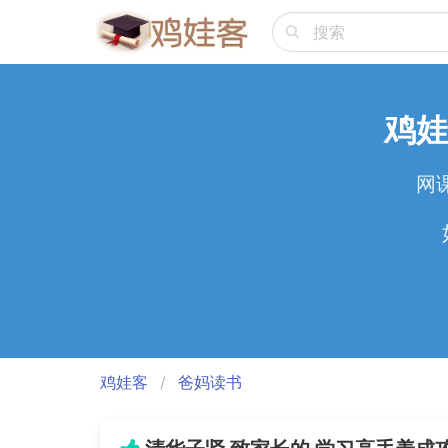
鸡娃
网
鸡娃客
爸妈读书