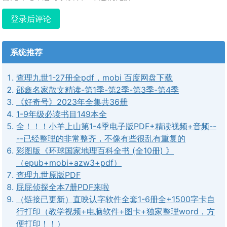
登录后评论
系统推荐
查理九世1-27册全pdf，mobi 百度网盘下载
邵鑫名家散文精读-第1季-第2季-第3季-第4季
《好奇号》2023年全集共36册
1-9年级必读书目149本全
全！！！小羊上山第1-4季电子版PDF+精读视频+音频--
--已经整理的非常整齐，不像有些很乱有重复的
彩图版《环球国家地理百科全书 (全10册) 》
（epub+mobi+azw3+pdf）
查理九世原版PDF
屁屁侦探全本7册PDF来啦
（链接已更新）直映认字软件全套1-6册全+1500字卡自
行打印（教学视频+电脑软件+图卡+独家整理word，方
便打印！！）