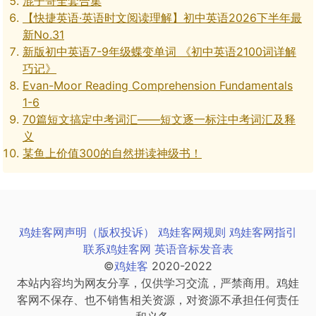
混子哥全套合集
【快捷英语·英语时文阅读理解】初中英语2026下半年最
新No.31
新版初中英语7-9年级蝶变单词 《初中英语2100词详解
巧记》
Evan-Moor Reading Comprehension Fundamentals
1-6
70篇短文搞定中考词汇——短文逐一标注中考词汇及释
义
某鱼上价值300的自然拼读神级书！
鸡娃客网声明（版权投诉）
鸡娃客网规则
鸡娃客网指引
联系鸡娃客网
英语音标发音表
©
鸡娃客
2020-2022
本站内容均为网友分享，仅供学习交流，严禁商用。鸡娃
客网不保存、也不销售相关资源，对资源不承担任何责任