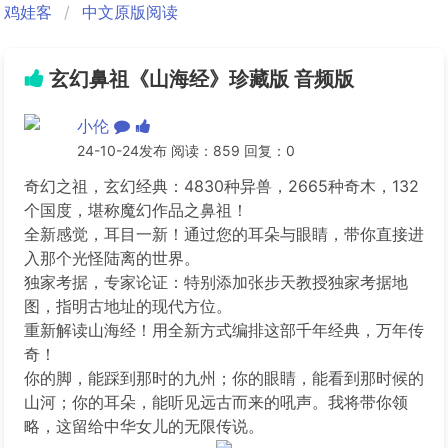
鸡娃客
中文原版阅读
玄幻鼻祖《山海经》珍藏版 音频版
小伦
24-10-24发布 阅读：859 回复：0
奇幻之祖，玄幻经典：4830种异兽，2665种奇木，132
个国度，堪称魔幻作品之鼻祖！
全新感觉，耳目一新！通过您的耳朵与眼睛，带你直接进
入那个光怪陆离的世界。
独家考据，专家论证：特别添加张步天教授独家考据地
图，指明古地址的现代方位。
重新解读山海经！用全新方式编排这部千年经典，万年传
奇！
你的脚，能踩到那时的九州；你的眼睛，能看到那时候的
山河；你的耳朵，能听见远古而来的吼声。我将带你领
略，这留给中华女儿的无限传说。