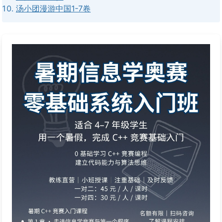
汤小团漫游中国1-7卷