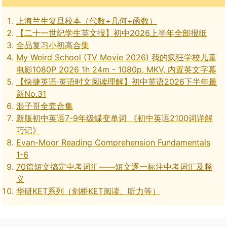
上海兰生复旦校本（代数+几何+函数）
【二十一世纪学生英文报】初中2026上半年全部报纸
全品复习小初高合集
My Weird School (TV Movie 2026) 我的疯狂学校儿童
电影1080P 2026 1h 24m - 1080p, MKV, 内置英文字幕
【快捷英语·英语时文阅读理解】初中英语2026下半年最
新No.31
混子哥全套合集
新版初中英语7-9年级蝶变单词 《初中英语2100词详解
巧记》
Evan-Moor Reading Comprehension Fundamentals
1-6
70篇短文搞定中考词汇——短文逐一标注中考词汇及释
义
华研KET系列（剑桥KET阅读、听力等）