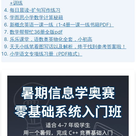
+训练
每日晨读-扩句写作练习
学而思小学数学计算秘籍
新概念英语一课一练（1-4册一课一练书籍PDF）
数学帮帮忙36册全版pdf
乐乐课堂，语数奥英物化全套，小初高
天天小练笔看图写话以及解析，终于找到参考答案啦！
小学语文专项练习册（PDF格式）