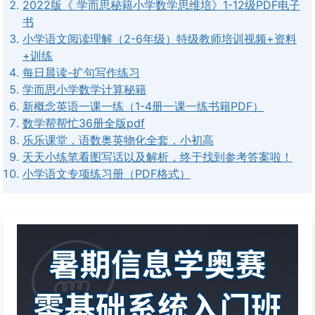
2022版《 学而思秘籍小学数学思维培》1-12级PDF电子
书
小学语文阅读理解（2-6年级）特级教师培训视频+资料
+训练
每日晨读-扩句写作练习
学而思小学数学计算秘籍
新概念英语一课一练（1-4册一课一练书籍PDF）
数学帮帮忙36册全版pdf
乐乐课堂，语数奥英物化全套，小初高
天天小练笔看图写话以及解析，终于找到参考答案啦！
小学语文专项练习册（PDF格式）