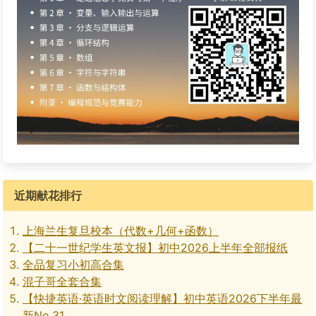
近期献花排行
上海兰生复旦校本（代数+几何+函数）
【二十一世纪学生英文报】初中2026上半年全部报纸
全品复习小初高合集
混子哥全套合集
【快捷英语·英语时文阅读理解】初中英语2026下半年最
新No.31