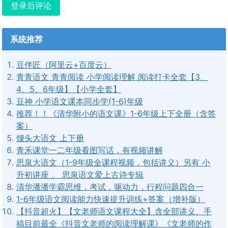
登录后评论
系统推荐
豆伴匠（阿里云+百度云）
青青语文 青青阅读 小学阅读理解 阅读打卡全套【3、
4、5、6年级】【小学全套】
豆神 小学语文课本同步学(1-6)年级
推荐！！《清华附小的语文课》1-6年级上下全册（含答
案）
馒头大语文 上下册
青禾课堂一二年级看图写话，有视频讲解
思泉大语文（1-9年级全课程视频，包括讲义）另有 小
升初讲座 、 思泉语文爱上古诗专辑
清华潘潘学霸思维，考试，驱动力，行程问题四合一
1-6年级语文阅读能力快速提升训练+答案（增补版）
【抖音超火】【文老师语文课程大全】含全部讲义、手
稿目前最全《抖音文老师的阅读理解课》《文老师的作