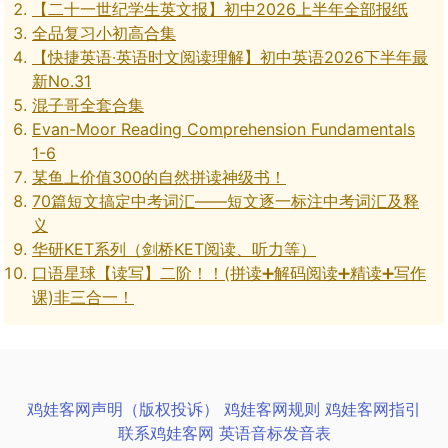
【二十一世纪学生英文报】初中2026上半年全部报纸
全品复习小初高合集
【快捷英语·英语时文阅读理解】初中英语2026下半年最
新No.31
混子哥全套合集
Evan-Moor Reading Comprehension Fundamentals
1-6
某鱼上价值300的自然拼读神级书！
70篇短文搞定中考词汇——短文逐一标注中考词汇及释
义
华研KET系列（剑桥KET阅读、听力等）
口语星球【读写】二阶！！(拼读➕解码阅读➕精读➕写作
课)非三合一！
鸡娃客网声明（版权投诉）
鸡娃客网规则
鸡娃客网指引
联系鸡娃客网
英语音标发音表