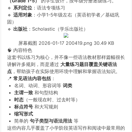
（Grade 1-5）
的学生设计，按年级分册逐级练习。
🔹
系列定位
：语法专项练习
🔹
适用对象
：小学1-5年级左右（英语初学者／基础巩
固）
🔹
出版社
：Scholastic（学乐出版社）
屏幕截图 2026-01-17 200419.png
30.49 KB
🧠 内容特色
这套书以练习为核心，并不像一些语法教材那样篇幅很长
讲解许多规则，而是通过
大量练习题目覆盖关键语法
点
，帮助孩子在实际使用环境中理解和掌握语法知识。
📍
常见语法内容包括
：
名词、动词、形容词等
词类
主谓一致
和句型结构
时态
（一般现在时、过去时等）
标点符号
和大写规则
缩写形式
简单的
句子类型与语法用法
等
这些内容几乎覆盖了小学阶段英语写作和阅读中最常用的