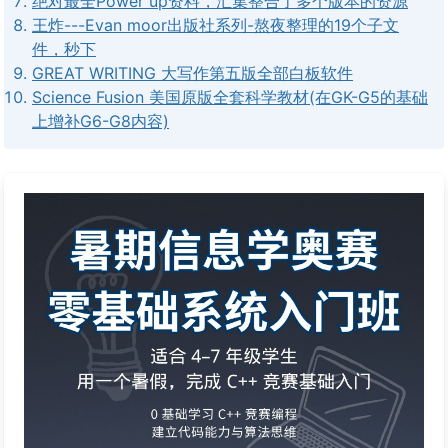
绝对最全Power up资料，汇集整合了多个版本的资源
王炸---Evan moor出版社系列-熬夜整理的19个子文
件，秒下
GREAT WRITING 大写作第五版全部白板软件
Science Fusion 美国原版全套科学教材(在GK-G5的基础
上增补G6-G8内容)