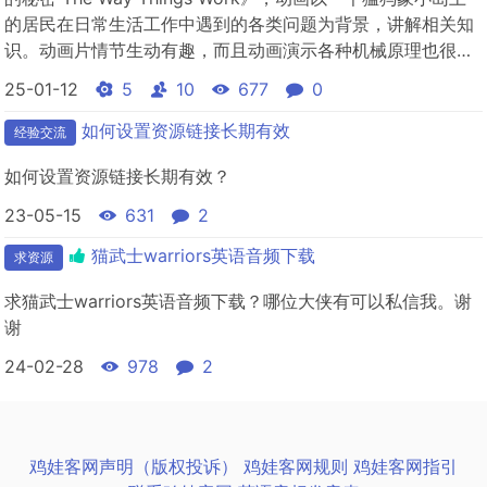
的居民在日常生活工作中遇到的各类问题为背景，讲解相关知
识。动画片情节生动有趣，而且动画演示各种机械原理也很形
象，是一部很不错的科普动画片。动画共26集，每集时长13分
25-01-12
5
10
677
0
钟，故事情节很紧凑，适合6-10岁的有一定英语听力基础的儿
童观看。
如何设置资源链接长期有效
经验交流
如何设置资源链接长期有效？
23-05-15
631
2
猫武士warriors英语音频下载
求资源
求猫武士warriors英语音频下载？哪位大侠有可以私信我。谢
谢
24-02-28
978
2
鸡娃客网声明（版权投诉）
鸡娃客网规则
鸡娃客网指引