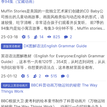
季94集（宝藏动画）
Muffin Stories是美国的一批独立艺术家们创建的CD Baby公
司推出的儿童动画故事。画面风格类似与动态绘本的形式，语
速较慢、吐字清晰，非常适合孩子们观看并反复听。 前7季的
94集均是短小寓言故事，每集3-9分钟不等，Muffin stories寓
教于乐，每个故事教授一个道理，是英语母语国家幼童娱乐、
25-03-18
5
14
825
2
教育故事类动画。
DK图解语法English Grammar Guide
原版英语教材
英语语法图解教材《English for Everyone:English Grammar
Guide》，这本书一共有120节，354页，从时态到词性，从从
句到比较等等，你想要的语法点，这本教材里面全都有。
25-01-12
5
2
515
0
BBC科普动画万物运转的秘密 The Way
6岁以上英语动画片
Things Work
BBC根据大卫·麦考利的绘本童书制作了科普动画片《万物运转
的秘密 The Way Things Work》，动画以一个猛犸象小岛上