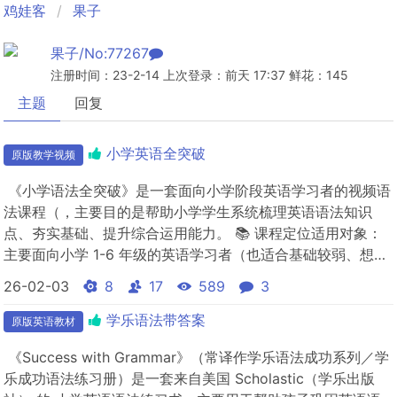
鸡娃客
果子
果子/No:77267
注册时间：23-2-14 上次登录：前天 17:37 鲜花：145
主题
回复
小学英语全突破
原版教学视频
《小学语法全突破》是一套面向小学阶段英语学习者的视频语
法课程（，主要目的是帮助小学学生系统梳理英语语法知识
点、夯实基础、提升综合运用能力。 📚 课程定位适用对象：
主要面向小学 1-6 年级的英语学习者（也适合基础较弱、想补
课的小学生）。形式：视频课程（一般分成多个 Lesson，每
26-02-03
8
17
589
3
集讲解一个或几个语法点）。集数：典型版本是 全套 35 集
（每集 5-15 分钟不等）。 📌 课程内...
学乐语法带答案
原版英语教材
《Success with Grammar》（常译作学乐语法成功系列／学
乐成功语法练习册）是一套来自美国 Scholastic（学乐出版