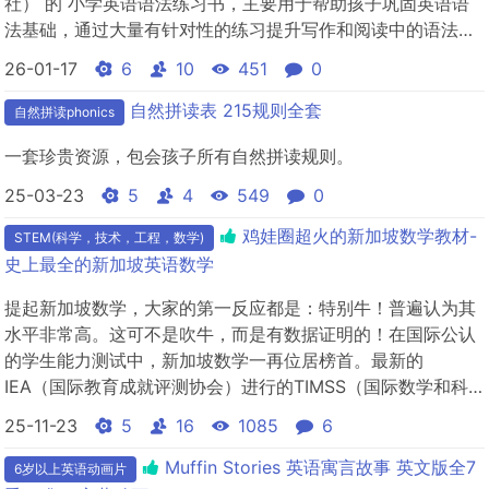
社） 的 小学英语语法练习书，主要用于帮助孩子巩固英语语
法基础，通过大量有针对性的练习提升写作和阅读中的语法运
用能力。 📘 基本介绍Success with Grammar 是 Scholastic
26-01-17
6
10
451
0
的 Success With 系列之...
自然拼读表 215规则全套
自然拼读phonics
一套珍贵资源，包会孩子所有自然拼读规则。
25-03-23
5
4
549
0
鸡娃圈超火的新加坡数学教材-
STEM(科学，技术，工程，数学)
史上最全的新加坡英语数学
提起新加坡数学，大家的第一反应都是：特别牛！普遍认为其
水平非常高。这可不是吹牛，而是有数据证明的！在国际公认
的学生能力测试中，新加坡数学一再位居榜首。最新的
IEA（国际教育成就评测协会）进行的TIMSS（国际数学和科
学评测趋势）显示，新加坡孩子在数学方面表现出色，遥遥领
25-11-23
5
16
1085
6
先其他国家。 zuoh
Muffin Stories 英语寓言故事 英文版全7
6岁以上英语动画片