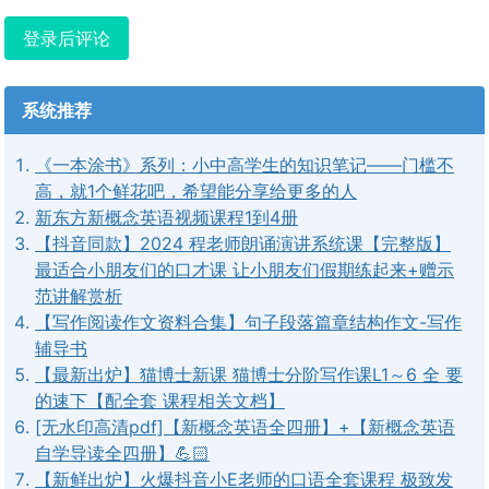
登录后评论
系统推荐
《一本涂书》系列：小中高学生的知识笔记——门槛不
高，就1个鲜花吧，希望能分享给更多的人
新东方新概念英语视频课程1到4册
【抖音同款】2024 程老师朗诵演讲系统课【完整版】
最适合小朋友们的口才课 让小朋友们假期练起来+赠示
范讲解赏析
【写作阅读作文资料合集】句子段落篇章结构作文-写作
辅导书
【最新出炉】猫博士新课 猫博士分阶写作课L1～6 全 要
的速下【配全套 课程相关文档】
[无水印高清pdf]【新概念英语全四册】+【新概念英语
自学导读全四册】💪🏻
【新鲜出炉】火爆抖音小E老师的口语全套课程 极致发