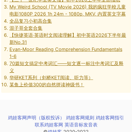
My Weird School (TV Movie 2026) 我的疯狂学校儿童
电影1080P 2026 1h 24m - 1080p, MKV, 内置英文字幕
全品复习小初高合集
混子哥全套合集
【快捷英语·英语时文阅读理解】初中英语2026下半年最
新No.31
Evan-Moor Reading Comprehension Fundamentals
1-6
70篇短文搞定中考词汇——短文逐一标注中考词汇及释
义
华研KET系列（剑桥KET阅读、听力等）
某鱼上价值300的自然拼读神级书！
鸡娃客网声明（版权投诉）
鸡娃客网规则
鸡娃客网指引
联系鸡娃客网
英语音标发音表
©
鸡娃客
2020-2022