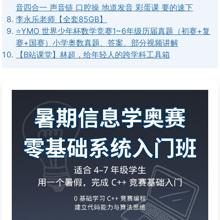
音四合一 声音链 口腔操 地道发音 彩蛋课 要的速下
李永乐老师【全套85GB】
⭐YMO 世界少年杯数学竞赛1~6年级历届真题（初赛+复
赛+国赛）小学奥数真题、答案、部分视频讲解
【B站课堂】林超，给年轻人的跨学科工具箱