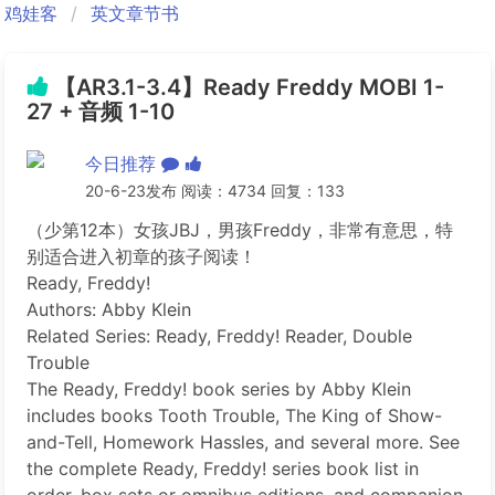
鸡娃客
英文章节书
【AR3.1-3.4】Ready Freddy MOBI 1-
27 + 音频 1-10
今日推荐
20-6-23发布 阅读：4734 回复：133
（少第12本）女孩JBJ，男孩Freddy，非常有意思，特
别适合进入初章的孩子阅读！
Ready, Freddy!
Authors: Abby Klein
Related Series: Ready, Freddy! Reader, Double
Trouble
The Ready, Freddy! book series by Abby Klein
includes books Tooth Trouble, The King of Show-
and-Tell, Homework Hassles, and several more. See
the complete Ready, Freddy! series book list in