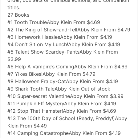
order, box sets or omnibus editions, and companion
titles.
27 Books
#1 Tooth TroubleAbby Klein From $4.69
#2 The King of Show-and-TellAbby Klein From $4.79
#3 Homework HasslesAbby Klein From $4.19
#4 Don't Sit on My Lunch!Abby Klein From $4.19
#5 Talent Show Scardey-PantsAbby Klein From
$3.99
#6 Help A Vampire’s ComingAbby Klein From $4.69
#7 Yikes Bikes!Abby Klein From $4.79
#8 Halloween Fraidy-CatAbby Klein From $4.19
#9 Shark Tooth TaleAbby Klein Out of stock
#10 Super-secret ValentineAbby Klein From $3.99
#11 Pumpkin Elf MysteryAbby Klein From $4.19
#12 Stop That Hamster!Abby Klein From $4.69
#13 The 100th Day of School (Ready, Freddy!)Abby
Klein From $4.49
#14 Camping CatastropheAbby Klein From $4.19