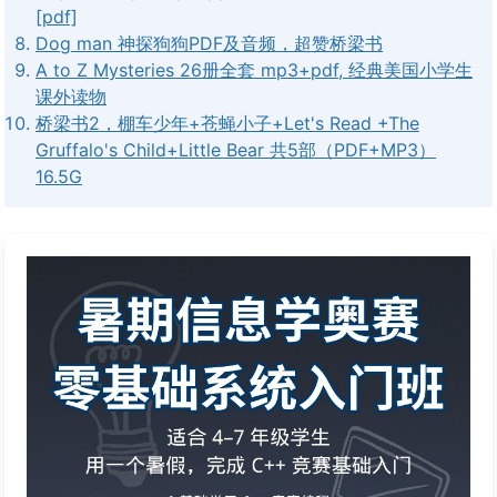
[pdf]
Dog man 神探狗狗PDF及音频，超赞桥梁书
A to Z Mysteries 26册全套 mp3+pdf, 经典美国小学生
课外读物
桥梁书2，棚车少年+苍蝇小子+Let's Read +The
Gruffalo's Child+Little Bear 共5部（PDF+MP3）
16.5G