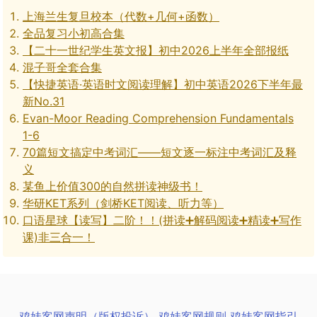
上海兰生复旦校本（代数+几何+函数）
全品复习小初高合集
【二十一世纪学生英文报】初中2026上半年全部报纸
混子哥全套合集
【快捷英语·英语时文阅读理解】初中英语2026下半年最
新No.31
Evan-Moor Reading Comprehension Fundamentals
1-6
70篇短文搞定中考词汇——短文逐一标注中考词汇及释
义
某鱼上价值300的自然拼读神级书！
华研KET系列（剑桥KET阅读、听力等）
口语星球【读写】二阶！！(拼读➕解码阅读➕精读➕写作
课)非三合一！
鸡娃客网声明（版权投诉）
鸡娃客网规则
鸡娃客网指引