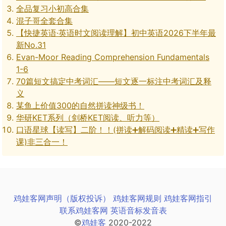
全品复习小初高合集
混子哥全套合集
【快捷英语·英语时文阅读理解】初中英语2026下半年最
新No.31
Evan-Moor Reading Comprehension Fundamentals
1-6
70篇短文搞定中考词汇——短文逐一标注中考词汇及释
义
某鱼上价值300的自然拼读神级书！
华研KET系列（剑桥KET阅读、听力等）
口语星球【读写】二阶！！(拼读➕解码阅读➕精读➕写作
课)非三合一！
鸡娃客网声明（版权投诉）
鸡娃客网规则
鸡娃客网指引
联系鸡娃客网
英语音标发音表
©
鸡娃客
2020-2022