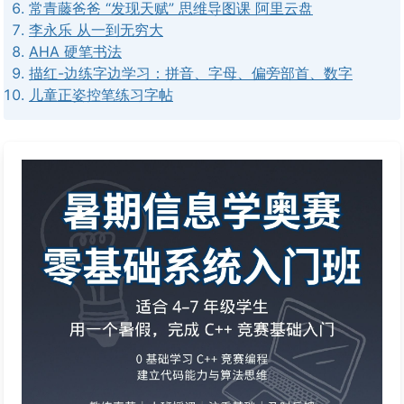
常青藤爸爸 “发现天赋” 思维导图课 阿里云盘
李永乐 从一到无穷大
AHA 硬笔书法
描红-边练字边学习：拼音、字母、偏旁部首、数字
儿童正姿控笔练习字帖