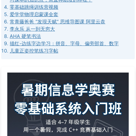
零基础跳绳训练营视频
爱学堂物理启蒙课全套
常青藤爸爸 “发现天赋” 思维导图课 阿里云盘
李永乐 从一到无穷大
AHA 硬笔书法
描红-边练字边学习：拼音、字母、偏旁部首、数字
儿童正姿控笔练习字帖