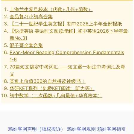
上海兰生复旦校本（代数+几何+函数）
全品复习小初高合集
【二十一世纪学生英文报】初中2026上半年全部报纸
【快捷英语·英语时文阅读理解】初中英语2026下半年最
新No.31
混子哥全套合集
Evan-Moor Reading Comprehension Fundamentals
1-6
70篇短文搞定中考词汇——短文逐一标注中考词汇及释
义
某鱼上价值300的自然拼读神级书！
华研KET系列（剑桥KET阅读、听力等）
初中数学（二次函数+几何最值+华育校本）
鸡娃客网声明（版权投诉）
鸡娃客网规则
鸡娃客网指引