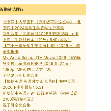
近期献花排行
北京四中内部密刊《原来还可以这么学》- 北
京四中2024届学生学霸学法分享集
高思数学／高思导引2025头套版视频＋pdf
上海兰生复旦校本（代数+几何+函数）
【二十一世纪学生英文报】初中2026上半年
全部报纸
My Weird School (TV Movie 2026) 我的疯
狂学校儿童电影1080P 2026 1h 24m -
1080p, MKV, 内置英文字幕
全品复习小初高合集
【快捷英语·英语时文阅读理解】初中英语
2026下半年最新No.31
新版初中英语7-9年级蝶变单词 《初中英语
2100词详解巧记》
混子哥全套合集