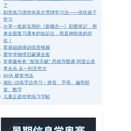
了
刻意练习清华米高大雪球学习法——优化孩子
学习
分享一套超实用的《新概念一》彩图笔记，用
来全面复习课本的知识点，简直神助攻的存
在！
零基础跳绳训练营视频
爱学堂物理启蒙课全套
常青藤爸爸 “发现天赋” 思维导图课 阿里云盘
李永乐 从一到无穷大
AHA 硬笔书法
描红-边练字边学习：拼音、字母、偏旁部
首、数字
儿童正姿控笔练习字帖