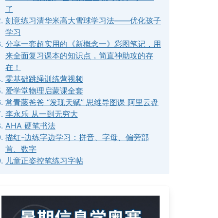
了
刻意练习清华米高大雪球学习法——优化孩子
学习
分享一套超实用的《新概念一》彩图笔记，用
来全面复习课本的知识点，简直神助攻的存
在！
零基础跳绳训练营视频
爱学堂物理启蒙课全套
常青藤爸爸 “发现天赋” 思维导图课 阿里云盘
李永乐 从一到无穷大
AHA 硬笔书法
描红-边练字边学习：拼音、字母、偏旁部
首、数字
儿童正姿控笔练习字帖