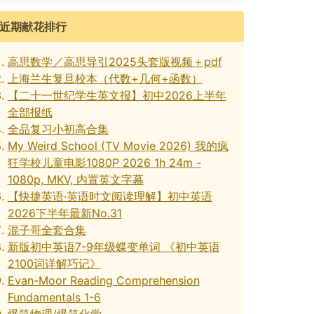
近期献花排行
高思数学／高思导引2025头套版视频＋pdf
上海兰生复旦校本（代数+几何+函数）
【二十一世纪学生英文报】初中2026上半年
全部报纸
全品复习小初高合集
My Weird School (TV Movie 2026) 我的疯
狂学校儿童电影1080P 2026 1h 24m -
1080p, MKV, 内置英文字幕
【快捷英语·英语时文阅读理解】初中英语
2026下半年最新No.31
混子哥全套合集
新版初中英语7-9年级蝶变单词 《初中英语
2100词详解巧记》
Evan-Moor Reading Comprehension
Fundamentals 1-6