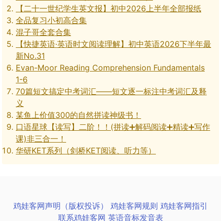
【二十一世纪学生英文报】初中2026上半年全部报纸
全品复习小初高合集
混子哥全套合集
【快捷英语·英语时文阅读理解】初中英语2026下半年最
新No.31
Evan-Moor Reading Comprehension Fundamentals
1-6
70篇短文搞定中考词汇——短文逐一标注中考词汇及释
义
某鱼上价值300的自然拼读神级书！
口语星球【读写】二阶！！(拼读➕解码阅读➕精读➕写作
课)非三合一！
华研KET系列（剑桥KET阅读、听力等）
鸡娃客网声明（版权投诉）
鸡娃客网规则
鸡娃客网指引
联系鸡娃客网
英语音标发音表