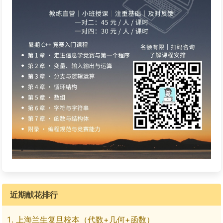
近期献花排行
上海兰生复旦校本（代数+几何+函数）