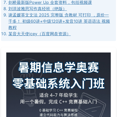
剑桥最新版Power Up 全套资料，包括视频课
刘洪波雅思写作真经班（绝版）
谢孟媛英文文法 2025 完整版 含教材 可打印 ，原价一
千多！ 初级60讲+中级120讲+发音10讲 英语语法 视频
教程
某音大天使icey（百度网盘资源）