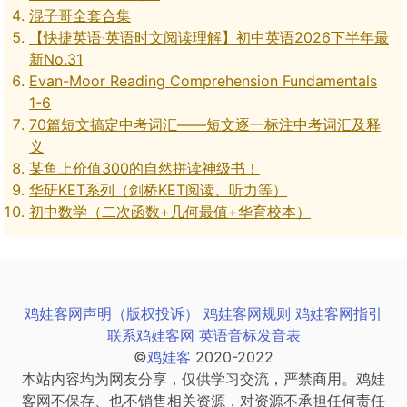
混子哥全套合集
【快捷英语·英语时文阅读理解】初中英语2026下半年最
新No.31
Evan-Moor Reading Comprehension Fundamentals
1-6
70篇短文搞定中考词汇——短文逐一标注中考词汇及释
义
某鱼上价值300的自然拼读神级书！
华研KET系列（剑桥KET阅读、听力等）
初中数学（二次函数+几何最值+华育校本）
鸡娃客网声明（版权投诉）
鸡娃客网规则
鸡娃客网指引
联系鸡娃客网
英语音标发音表
©
鸡娃客
2020-2022
本站内容均为网友分享，仅供学习交流，严禁商用。鸡娃
客网不保存、也不销售相关资源，对资源不承担任何责任