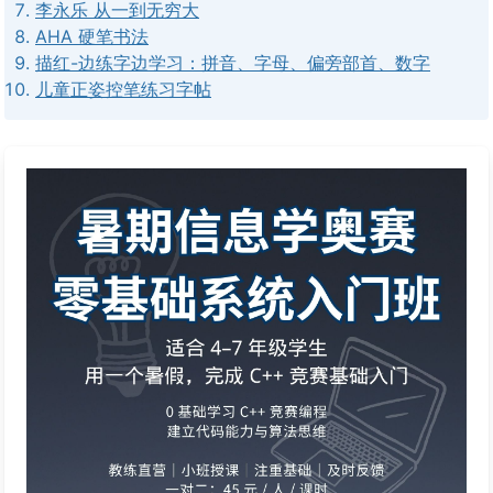
李永乐 从一到无穷大
AHA 硬笔书法
描红-边练字边学习：拼音、字母、偏旁部首、数字
儿童正姿控笔练习字帖