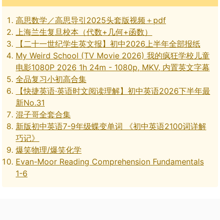
高思数学／高思导引2025头套版视频＋pdf
上海兰生复旦校本（代数+几何+函数）
【二十一世纪学生英文报】初中2026上半年全部报纸
My Weird School (TV Movie 2026) 我的疯狂学校儿童
电影1080P 2026 1h 24m - 1080p, MKV, 内置英文字幕
全品复习小初高合集
【快捷英语·英语时文阅读理解】初中英语2026下半年最
新No.31
混子哥全套合集
新版初中英语7-9年级蝶变单词 《初中英语2100词详解
巧记》
爆笑物理/爆笑化学
Evan-Moor Reading Comprehension Fundamentals
1-6