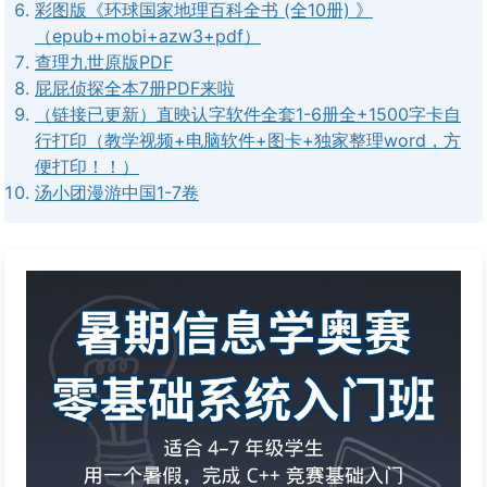
彩图版《环球国家地理百科全书 (全10册) 》
（epub+mobi+azw3+pdf）
查理九世原版PDF
屁屁侦探全本7册PDF来啦
（链接已更新）直映认字软件全套1-6册全+1500字卡自
行打印（教学视频+电脑软件+图卡+独家整理word，方
便打印！！）
汤小团漫游中国1-7卷