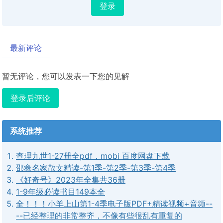
登录
最新评论
暂无评论，您可以发表一下您的见解
登录后评论
系统推荐
查理九世1-27册全pdf，mobi 百度网盘下载
邵鑫名家散文精读-第1季-第2季-第3季-第4季
《好奇号》2023年全集共36册
1-9年级必读书目149本全
全！！！小羊上山第1-4季电子版PDF+精读视频+音频--
--已经整理的非常整齐，不像有些很乱有重复的