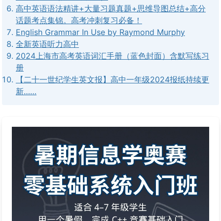
高中英语语法精讲+大量习题真题+思维导图总结+高分
话题考点集锦。高考冲刺复习必备！
English Grammar In Use by Raymond Murphy
全新英语听力高中
2024上海市高考英语词汇手册（蓝色封面）含默写练习
册
【二十一世纪学生英文报】高中一年级2024报纸持续更
新……