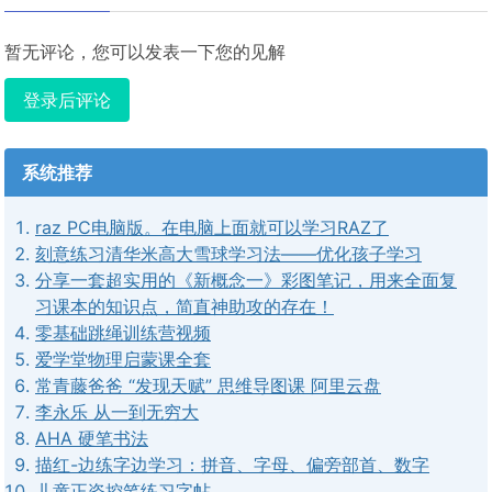
暂无评论，您可以发表一下您的见解
登录后评论
系统推荐
raz PC电脑版。在电脑上面就可以学习RAZ了
刻意练习清华米高大雪球学习法——优化孩子学习
分享一套超实用的《新概念一》彩图笔记，用来全面复
习课本的知识点，简直神助攻的存在！
零基础跳绳训练营视频
爱学堂物理启蒙课全套
常青藤爸爸 “发现天赋” 思维导图课 阿里云盘
李永乐 从一到无穷大
AHA 硬笔书法
描红-边练字边学习：拼音、字母、偏旁部首、数字
儿童正姿控笔练习字帖