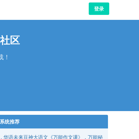
登录
社区
载！
！
系统推荐
华语未来豆神大语文《万能作文课》，万能秘