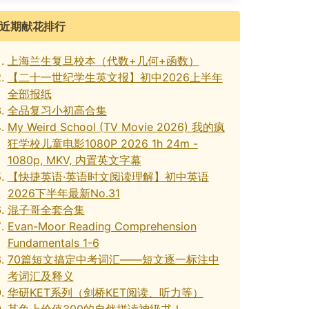
近期献花排行
上海兰生复旦校本（代数+几何+函数）
【二十一世纪学生英文报】初中2026上半年
全部报纸
全品复习小初高合集
My Weird School (TV Movie 2026) 我的疯
狂学校儿童电影1080P 2026 1h 24m -
1080p, MKV, 内置英文字幕
【快捷英语·英语时文阅读理解】初中英语
2026下半年最新No.31
混子哥全套合集
Evan-Moor Reading Comprehension
Fundamentals 1-6
70篇短文搞定中考词汇——短文逐一标注中
考词汇及释义
华研KET系列（剑桥KET阅读、听力等）