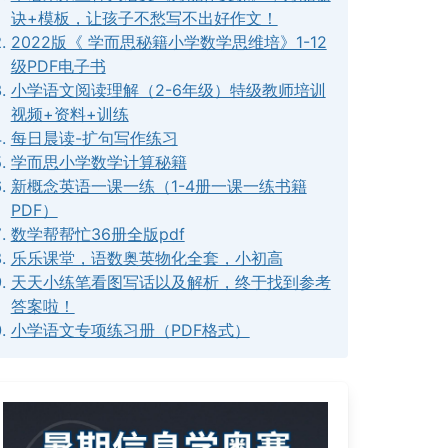
诀+模板，让孩子不愁写不出好作文！
2022版《 学而思秘籍小学数学思维培》1-12
级PDF电子书
小学语文阅读理解（2-6年级）特级教师培训
视频+资料+训练
每日晨读-扩句写作练习
学而思小学数学计算秘籍
新概念英语一课一练（1-4册一课一练书籍
PDF）
数学帮帮忙36册全版pdf
乐乐课堂，语数奥英物化全套，小初高
天天小练笔看图写话以及解析，终于找到参考
答案啦！
小学语文专项练习册（PDF格式）