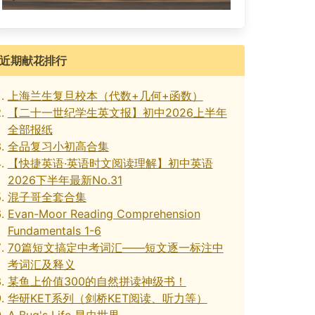
近期献花排行
上海兰生复旦校本（代数+几何+函数）
【二十一世纪学生英文报】初中2026上半年
全部报纸
全品复习小初高合集
【快捷英语·英语时文阅读理解】初中英语
2026下半年最新No.31
混子哥全套合集
Evan-Moor Reading Comprehension
Fundamentals 1-6
70篇短文搞定中考词汇——短文逐一标注中
考词汇及释义
某鱼上价值300的自然拼读神级书！
华研KET系列（剑桥KET阅读、听力等）