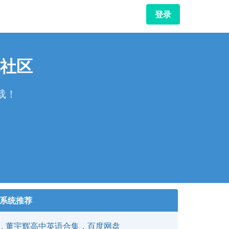
登录
社区
载！
！
系统推荐
董宇辉高中英语合集，百度网盘