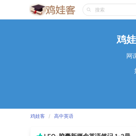
鸡娃
网
鸡娃客
高中英语