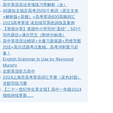
高中英语语法专项练习带解析（全）
40篇短文搞定高考3500个单词（原文文本
+解析版+音频）+高考英语600高频词汇
2023高考英语 读后续写系统训练及案例
【资源分享】美国中小学写作“圣经”：501个
写作题目+满分范文（附评分标准）
高中英语语法精讲+大量习题真题+思维导图
总结+高分话题考点集锦。高考冲刺复习必
备！
English Grammar In Use by Raymond
Murphy
全新英语听力高中
2024上海市高考英语词汇手册（蓝色封面）
含默写练习册
【二十一世纪学生英文报】高中一年级2024
报纸持续更新……