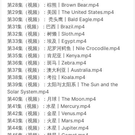
第28集（视频）：棕熊丨Brown Bear.mp4
第29集（视频）：美国丨The United States.mp4
第30集（视频）： 秃头鹰丨Bald Eagle.mp4
第31集（视频）：巴西丨Brazil.mp4
第32集（视频）：树懒丨Sloth.mp4
第33集（视频）：埃及丨Egypt.mp4
第34集（视频）：尼罗河鳄鱼丨Nile Crocodile.mp4
第35集（视频）：肯尼亚丨Kenya.mp4
第36集（视频）：斑马丨Zebra.mp4
第37集（视频）：澳大利亚丨Australia.mp4
第38集（视频）：考拉丨Koala.mp4
第39集（视频）：太阳与太阳系丨The Sun and the
Solar System.mp4
第40集（视频）：月球丨The Moon.mp4
第41集（视频）：水星丨Mercury.mp4
第42集（视频）：金星丨Venus.mp4
第43集（视频）：火星丨Mars.mp4
第44集（视频）：木星丨Jupiter.mp4