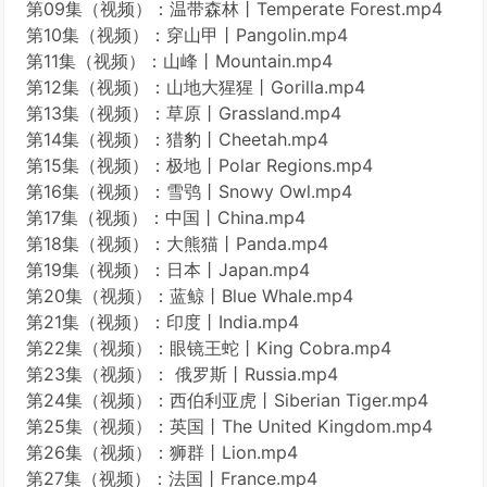
第09集（视频）：温带森林丨Temperate Forest.mp4
第10集（视频）：穿山甲丨Pangolin.mp4
第11集（视频）：山峰丨Mountain.mp4
第12集（视频）：山地大猩猩丨Gorilla.mp4
第13集（视频）：草原丨Grassland.mp4
第14集（视频）：猎豹丨Cheetah.mp4
第15集（视频）：极地丨Polar Regions.mp4
第16集（视频）：雪鸮丨Snowy Owl.mp4
第17集（视频）：中国丨China.mp4
第18集（视频）：大熊猫丨Panda.mp4
第19集（视频）：日本丨Japan.mp4
第20集（视频）：蓝鲸丨Blue Whale.mp4
第21集（视频）：印度丨India.mp4
第22集（视频）：眼镜王蛇丨King Cobra.mp4
第23集（视频）： 俄罗斯丨Russia.mp4
第24集（视频）：西伯利亚虎丨Siberian Tiger.mp4
第25集（视频）：英国丨The United Kingdom.mp4
第26集（视频）：狮群丨Lion.mp4
第27集（视频）：法国丨France.mp4