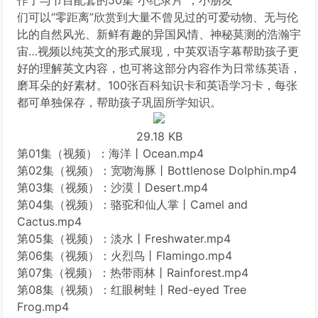
作了与节目配套的50集“小纪录片”，小朋友
们可以“零距离”欣赏到大量不曾见过的可爱动物、无与伦
比的自然风光、新鲜有趣的异国风情、神秘莫测的浩瀚宇
宙…视频以纯英文的形式展现，中英双语字幕帮助孩子更
好的理解英文内容，也可将这部分内容作为日常练英语，
磨耳朵的好素材。100张百科知识卡和英语学习卡，每张
都可单独保存，帮助孩子巩固所学知识。
29.18 KB
第01集（视频）：海洋丨Ocean.mp4
第02集（视频）：宽吻海豚丨Bottlenose Dolphin.mp4
第03集（视频）：沙漠丨Desert.mp4
第04集（视频）：骆驼和仙人掌丨Camel and
Cactus.mp4
第05集（视频）：淡水丨Freshwater.mp4
第06集（视频）：火烈鸟丨Flamingo.mp4
第07集（视频）：热带雨林丨Rainforest.mp4
第08集（视频）：红眼树蛙丨Red-eyed Tree
Frog.mp4