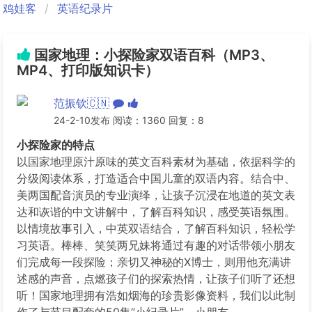
鸡娃客
英语纪录片
国家地理：小探险家双语百科（MP3、
MP4、打印版知识卡）
范振钦🇨🇳
24-2-10发布 阅读：1360 回复：8
小探险家的特点
以国家地理原汁原味的英文百科素材为基础，依据科学的
分级阅读体系，打造适合中国儿童的双语内容。结合中、
美两国配音演员的专业演绎，让孩子沉浸在地道的英文表
达和诙谐的中文讲解中，了解百科知识，感受英语氛围。
以情境故事引入，中英双语结合，了解百科知识，轻松学
习英语。棒棒、笑笑两兄妹将通过有趣的对话带领小朋友
们完成每一段探险；亲切又神秘的X博士，则用他充满讲
述感的声音，点燃孩子们的探索热情，让孩子们听了还想
听！国家地理拥有浩如烟海的珍贵影像资料，我们以此制