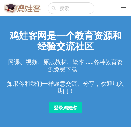
鸡娃客网是一个教育资源和
经验交流社区
网课、视频、原版教材、绘本……各种教育资
源免费下载！
如果你和我们一样愿意交流、分享，欢迎加入
我们！
登录鸡娃客