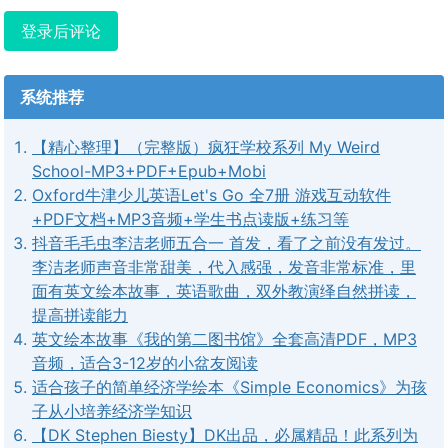
登录后评论
系统推荐
【精心整理】（完整版）疯狂学校系列 My Weird
School-MP3+PDF+Epub+Mobi
Oxford牛津少儿英语Let's Go 全7册 游戏互动软件
+PDF文档+MP3音频+学生书点读版+练习等
抖音毛毛虫李洁老师五合一 首发，看了之前没有发过。
李洁老师声音非常甜美，代入感强，发音非常标准，里
面有英文绘本故事，英语歌曲，双外教演绎自然拼读，
提高拼读能力
英文绘本故事《我的第二图书馆》全套高清PDF，MP3
音频，适合3-12岁的小盆友阅读
适合孩子的简单经济学绘本《Simple Economics》为孩
子从小培养经济学知识
【DK Stephen Biesty】DK出品，必属精品！此系列为