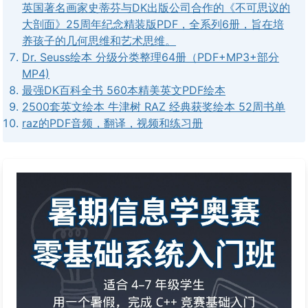
英国著名画家史蒂芬与DK出版公司合作的《不可思议的
大剖面》25周年纪念精装版PDF，全系列6册，旨在培
养孩子的几何思维和艺术思维。
Dr. Seuss绘本 分级分类整理64册（PDF+MP3+部分
MP4)
最强DK百科全书 560本精美英文PDF绘本
2500套英文绘本 牛津树 RAZ 经典获奖绘本 52周书单
raz的PDF音频，翻译，视频和练习册