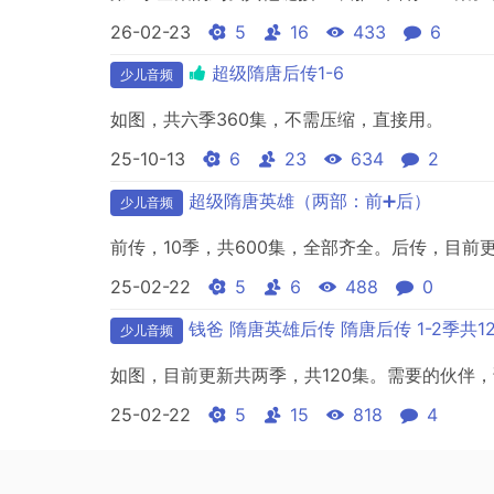
26-02-23
5
16
433
6
超级隋唐后传1-6
少儿音频
如图，共六季360集，不需压缩，直接用。
25-10-13
6
23
634
2
超级隋唐英雄（两部：前➕后）
少儿音频
前传，10季，共600集，全部齐全。后传，目前
25-02-22
5
6
488
0
钱爸 隋唐英雄后传 隋唐后传 1-2季共1
少儿音频
如图，目前更新共两季，共120集。需要的伙伴
25-02-22
5
15
818
4