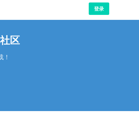
登录
社区
载！
！