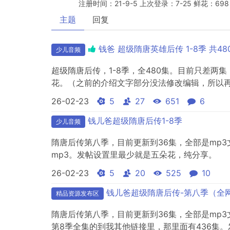
注册时间：21-9-5 上次登录：7-25 鲜花：698
主题
回复
钱爸 超级隋唐英雄后传 1-8季 共48
少儿音频
超级隋唐后传，1-8季，全480集。目前只差
花。（之前的介绍文字部分没法修改编辑，所以
26-02-23
5
27
651
6
钱儿爸超级隋唐后传1-8季
少儿音频
隋唐后传第八季，目前更新到36集，全部是mp3
mp3。发帖设置里最少就是五朵花，纯分享。
26-02-23
5
20
525
10
钱儿爸超级隋唐后传-第八季（全
精品资源发布区
隋唐后传第八季，目前更新到36集，全部是mp
第8季全集的到我其他链接里，那里面有436集