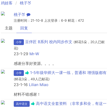
鸡娃客
桃子🍑
桃子🍑
注册时间：21-10-8 上次登录：6-9 鲜花：472
主题
回复
豆伴匠 B系列 校内同步作文
(鲜花5朵，20人已献
小学
花)
23-1-29
Mr-W
感谢分享好资源。。。。
1-5年级华师大一课一练，普通和 增强版都有
小学
(鲜花3朵，49人已献花)
23-1-16
Lilian Miao
材料不错感谢！
高中语文全套资料 （非常多和全，有这一
高中语文