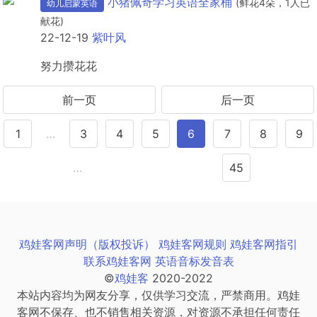
小猪佩奇学习英语全家桶
(鲜花4朵，1人已
幼儿启蒙英语
献花)
22-12-19
紫叶风
努力攒花花
前一页
后一页
1
…
3
4
5
6
7
8
9
…
45
鸡娃客网声明（版权投诉）
鸡娃客网规则
鸡娃客网指引
联系鸡娃客网
英语音标发音表
©
鸡娃客
2020-2022
本站内容均为网友分享，仅供学习交流，严禁商用。鸡娃
客网不保存、也不销售相关资源，对资源不承担任何责任