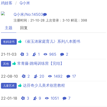
鸡娃客
Q小米
Q小米/No:14503
注册时间：21-10-28 上次登录：3-10 鲜花：398
主题
回复
《崔玉涛家庭育儿》系列八本图书
爸妈读书
21-11-03
3
1
965
2
常青藤·跳绳训练营【完结】
其他
22-08-10
2
20
1492
17
达芬奇少儿美术创意教程
儿童艺术
22-01-18
3
9
1051
7