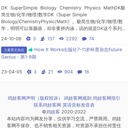
DK SuperSimple Biology Chemistry Physics MathDK极
简生物/化学/物理/数学DK《Super Simple
Biology/ChemistryPhysic/Math》。极简生物/化学/物理/数
学，明明可以靠颜值，却非要拼内涵，说的就是DK这个系列！
在这里，化学不是冷冰冰的分子式，而是多彩又生动的...
24-10-06
3
137
2292
74
How It Works出版社7-11岁科普杂志Future
儿童英文杂志
Genius：第1-9期
23-04-05
3
21
904
16
鸡娃客网声明（版权投诉）
鸡娃客网规则
鸡娃客网指引
联系鸡娃客网
英语音标发音表
©
鸡娃客
2020-2022
本站内容均为网友分享，仅供学习交流，严禁商用。鸡娃
客网不保存、也不销售相关资源，对资源不承担任何责任