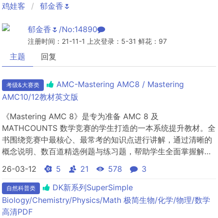
鸡娃客
郁金香🌷
郁金香🌷/No:14890
注册时间：21-11-1 上次登录：5-31 鲜花：97
主题
回复
AMC-Mastering AMC8 / Mastering
考级&大赛类
AMC10/12教材英文版
《Mastering AMC 8》是专为准备 AMC 8 及
MATHCOUNTS 数学竞赛的学生打造的一本系统提升教材。全
书围绕竞赛中最核心、最常考的知识点进行讲解，通过清晰的
概念说明、数百道精选例题与练习题，帮助学生全面掌握解题
思维与技巧。每道题目都配有详细的视频解析，让学习者能够
26-03-12
5
21
578
3
真正理解解题逻辑，而不是仅仅“记住答案”。本书内容涵盖四
大数学领域：组合数学（Combinatorics）：排列组...
DK新系列SuperSimple
自然科普类
Biology/Chemistry/Physics/Math 极简生物/化学/物理/数学
高清PDF