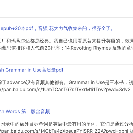
37本epub+20本pdf，音频 花大力气收集来的，很齐全了。
和巧克力工厂和玛蒂尔达都是经典。我自己也用看原著来提升英语的
序和人气前20排序：14.Revolting Rhymes 反叛的童谣 530L
lish Grammar in Use高质量pdf
df，除了advance没有音频其他都有。Grammar in Use是三本
aidu.com/s/1UmTCanT67rJTvxrM1i1Trw?pwd=3dv2
lish Words 第二版含音频
书附录中的额外目标单词是英语中最有用的单词。它们是通过分
.baidu.com/s/14CbTa4zXpeuaPYISRR-Z2A?pwd=