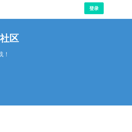
登录
社区
载！
！