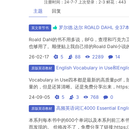
注册时间：24-7-7 上次登录：2-3 鲜花：443
主题
回复
罗尔德.达尔 ROALD DAHL 全
英文章节书
Roald Dahl的书不用多说，BFG，查理
也够用了。顺便贴上我自己排的Roald Dahl小说的蓝思值排
560L7.Fantastic Mr Fox 不了‬...
26-02-17
5
88
2289
14
English Vocabulary in Use和Eng
原版英语教材
Vocabulary in Use四本都是最新的高质量p
量的，但是还算清晰。还是免费分享出来，https://pan.b
24-09-05
5
3
768
0
高频英语词汇4000 Essential Eng
原版英语教材
本系列每本书中的600个单词以及本系列前三本
而发现的。 价格改不了，免费分享了链接:https://pan