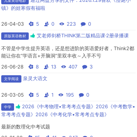
通过网盘分享的文件：2026.1.29喜欢《怪诞小
儿童英语电影
镇》的娃寒假有福啦
26-04-03
5
0
223
0
艾老师剑桥THINK第二版精品课·2册录播课
原版英语教材
不管是中学生提升英语，还是想进阶的英语爱好者，Think2都
能让你在“学语言+开脑洞”里双丰收～入手不亏
26-06-28
8
13
407
3
泉灵大语文
文学阅读
26-03-05
5
1
195
0
2026《中考物理•常考考点专题》2026《中考数学•
中学
常考考点专题》2026《中考化学•常考考点专题》
最新的数理化中考试题