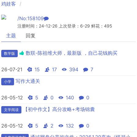
鸡娃客
/No:158109
注册时间：24-12-26 上次登录：6-29 鲜花：495
主题
回复
数联-陈祖维大师，最新版 ，自己花钱购买
数学版
26-07-21
15
17
394
7
写作大通关
小学
26-05-12
5
0
140
0
【初中作文】高分攻略+考场锦囊
文学阅读
26-05-12
5
2
132
0