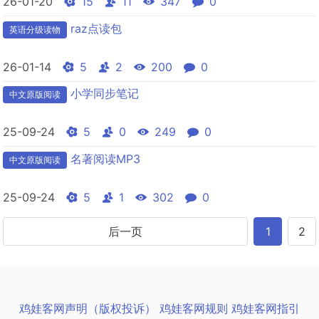
26-01-20
15
11
347
0
raz点读包
英语分级读物
26-01-14
5
2
200
0
小学同步笔记
中文原版阅读
25-09-24
5
0
249
0
名著阅读MP3
中文原版阅读
25-09-24
5
1
302
0
后一页
1
2
鸡娃客网声明（版权投诉）
鸡娃客网规则
鸡娃客网指引