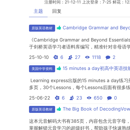
注册时间：21-12-11 上次登录：7-25 鲜花：12
主题
回复
Cambridge Grammar and Bey
原版英语教材
《Cambridge Grammar and Beyo
于剑桥英语学习者语料库编写，精准针对非母语学习
实生活的主题文章自然引出语法点，以清晰表格展示
25-10-10
6
27
1118
2
15 minutes a day初高中英
美国中学资料
Learning express出版的15 minut
多页，30个Lessons，每个Lessons后面有
25-06-22
6
23
650
0
The Big Book of Decodin
原版英语教材
这本元音解码大书有385页，内容包含元音字母
掌握解锁元音学习的超级好书，帮助孩子快速熟