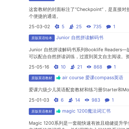
这套教材的封面标注了“Checkpoint”，是直
个便捷的通道。
25-03-02
5
25
735
1
Junior 自然拼读解码书
原版英语绘本
Junior 自然拼读解码书系列Booklife R
可以配合自然拼读训练，过渡到英文自主阅读。资
25-05-16
10
21
868
1
air course 爱课compass英语
原版英语教材
爱课六级少儿英语配套教材和练习册Starter和M
25-01-03
6
14
983
1
magic 1200魔法词汇书
原版英语教材
Magic 1200系列是一套能快速有效且稳健提