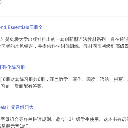
3
ond Essentials四册全
nd Essentials》是剑桥大学出版社推出的一套创新型语法教材系
者的常见错误，并提供科学纠偏训练。教材涵盖初级到高级四个层
语法形式、意义及用法，并设...
语技能强化练习册
es a day练习册6册这套练习册共6册，涵盖数学、写作、阅读、语
很多练习题，后面配有答案。
gVowels》元音解码大
，字母组合等各种拼读规则。适合1-3年级学生使用。这本书有
练掌握元音知识。