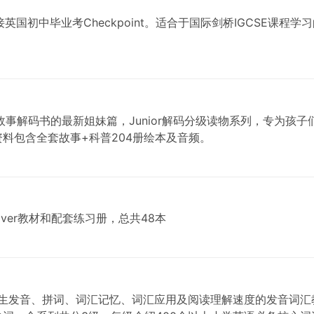
接对接英国初中毕业考Checkpoint。适合于国际剑桥IGCSE
eaders—故事解码书的最新姐妹篇，Junior解码分级读物系列，专
料包含全套故事+科普204册绘本及音频。
over教材和配套练习册，总共48本
升学生发音、拼词、词汇记忆、词汇应用及阅读理解速度的发音词汇教