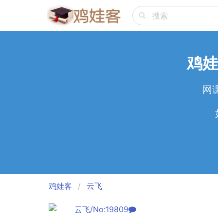
鸡娃
网
鸡娃客
云飞
云飞/No:19809