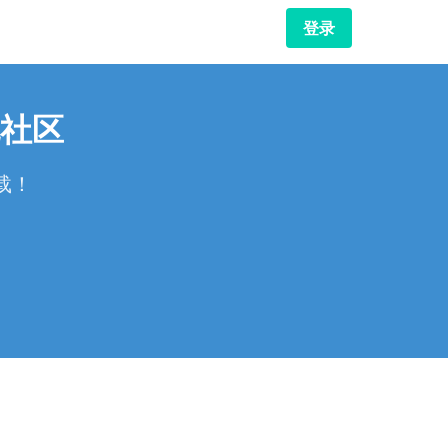
登录
社区
载！
！