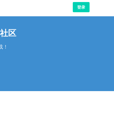
登录
社区
载！
！