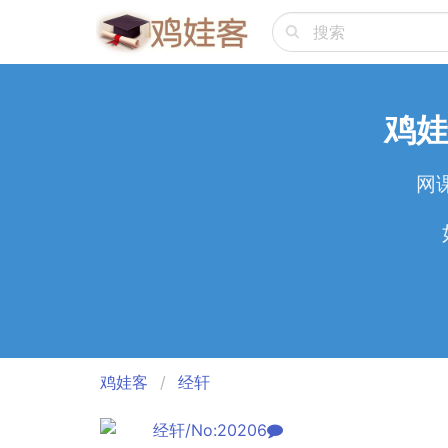
鸡娃
网
鸡娃客
经轩
经轩/No:20206