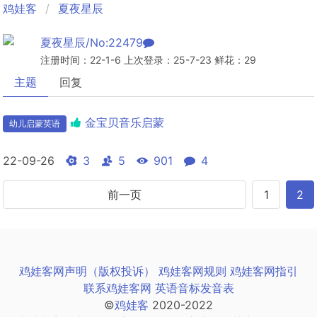
鸡娃客
夏夜星辰
夏夜星辰/No:22479
注册时间：22-1-6 上次登录：25-7-23 鲜花：29
主题
回复
金宝贝音乐启蒙
幼儿启蒙英语
22-09-26
3
5
901
4
前一页
1
2
鸡娃客网声明（版权投诉）
鸡娃客网规则
鸡娃客网指引
联系鸡娃客网
英语音标发音表
©
鸡娃客
2020-2022