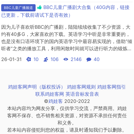
自身的斗争之中，向读者展示了亚瑟勋爵两次心灵的选择：一
BBC儿童广播剧大合集（40G内容，链接
BBC儿童广播频道
是面对命运...
已更新，下载前请试下是否有效）
因为儿子喜欢听BBC的广播剧，陆陆续续收集了不少资源，大
约有40多G，大家喜欢的下载。英语学习中听是非常重要的，
也是没有口语环境下的国内英语学习中最容易实现的，借助“倾
听者”之类的播放工具，利用闲散时间就可以进行听力的锻炼，
BBC的儿童广播剧生动有趣，小朋友容易接受。所谓水满自
26-01-31
10
106
2146
40
溢，听的足够多了，自然就会产生向外输出的欲望，口语也会
得到很好的提升。儿子当年听罗尔德的小乔治的神奇魔药，听
的都全部背诵下...
鸡娃客网声明（版权投诉）
鸡娃客网规则
鸡娃客网指引
联系鸡娃客网
英语音标发音表
©
鸡娃客
2020-2022
本站内容均为网友分享，仅供学习交流，严禁商用。鸡娃
客网不保存、也不销售相关资源，对资源不承担任何责任
和义务。
若本站内容侵犯到您的权益，请及时通知我们予以删除。