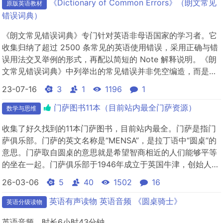
《Dictionary of Common Errors》（朗文常见
原版英语教材
错误词典）
《朗文常见错误词典》专门针对英语非母语国家的学习者。它
收集归纳了超过 2500 条常见的英语使用错误，采用正确与错
误用法交叉举例的形式，再配以简短的 Note 解释说明。《朗
文常见错误词典》中列举出的常见错误并非凭空编造，而是来
自朗文建立的专门用于教学与研究的"Longman Learner's
23-07-16
3
1
1196
1
Corpus"(朗文学习者语料库)。Longman Learner's Corpus
收集了来自全世界...
门萨图书11本（目前站内最全门萨资源）
数学与思维
收集了好久找到的11本门萨图书，目前站内最全。门萨是指门
萨俱乐部。门萨的英文名称是“MENSA”，是拉丁语中“圆桌”的
意思。门萨取自圆桌的意思就是希望智商相近的人们能够平等
的坐在一起。门萨俱乐部于1946年成立于英国牛津，创始人是
律师罗兰德·贝里尔和科学家兼律师兰斯·韦林。当时，这两位自
26-03-06
5
40
1502
16
认聪明异常的人突发奇想，编制出一些高难试题以测试智商，
受到广泛追捧。凭借着在国际大脑开发与训练领域的绝对权威
英语有声读物 英语音频 《圆桌骑士》
英语分级读物
地位...
英语音频，时长6小时43分钟。