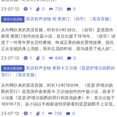
23-07-12
1
0
735
0
英语有声读物 简·奥斯汀 《劝导》（英语音频）
英语分级读物
从外网扒来的英语音频，时长9小时38分。《劝导》是英国作
家简·奥斯汀创作的长篇小说，首次出版于1818年。《劝导》讲
述了一对青年男女历经磨难、终成正果的曲折爱情故事。韶光
正从安妮的身上消逝，风华正茂的时候，因为接受了他人的“劝
导”，她终与意中人温特沃思上校分道扬镳。虽青春不在，又备
23-07-12
1
0
640
0
受虚荣的父亲和姐姐的冷漠，但她的高贵仁慈却使她成为亲朋
中最受欢迎的人。两人分手八年后再次相遇，上校不能冰释怨
英语有声读物 奥斯卡王尔德《亚瑟萨维尔勋爵的
英语分级读物
恨，违心追...
罪行》（英语音频）
从外网扒来的英语音频，时长1小时18分钟。《亚瑟·萨维尔勋
爵的罪行》是英国作家奥斯卡·王尔德创作的中篇小说，收录于
小说集《亚瑟·萨维尔勋爵的罪行和其他故事》中，首次出版于
1891年7月。该小说以手相家波特琪斯看到亚瑟勋爵手上呈现
的杀机为机缘，描述了亚瑟勋爵主动顺应命运，竭尽全力完成
23-07-12
1
1
726
0
谋杀的故事。文中，作者把亚瑟勋爵置身于与宿命的斗争和与