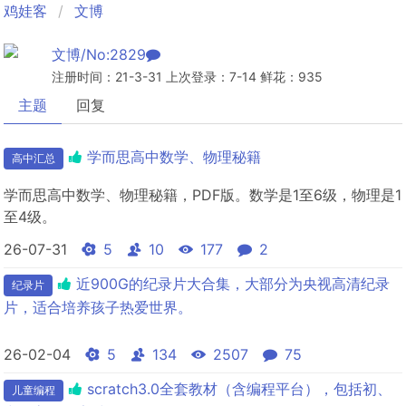
鸡娃客
文博
文博/No:2829
注册时间：21-3-31 上次登录：7-14 鲜花：935
主题
回复
学而思高中数学、物理秘籍
高中汇总
学而思高中数学、物理秘籍，PDF版。数学是1至6级，物理是1
至4级。
26-07-31
5
10
177
2
近900G的纪录片大合集，大部分为央视高清纪录
纪录片
片，适合培养孩子热爱世界。
26-02-04
5
134
2507
75
scratch3.0全套教材（含编程平台），包括初、
儿童编程