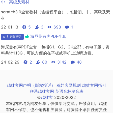
中、高级及素材
scratch3.0全套教材（含编程平台），包括初、中、高级及素
材
22-01-13
5
3
698
1
海尼曼有声PDF全套
幼儿启蒙英语
海尼曼有声PDF全套，包括G1、G2、GK全部，有电子版，资
料共计1.13G，可以方便的在平板或手机上边听边看。
24-02-29
2
80
3142
48
鸡娃客网声明（版权投诉）
鸡娃客网规则
鸡娃客网指引
联系鸡娃客网
英语音标发音表
©
鸡娃客
2020-2022
本站内容均为网友分享，仅供学习交流，严禁商用。鸡娃
客网不保存、也不销售相关资源，对资源不承担任何责任