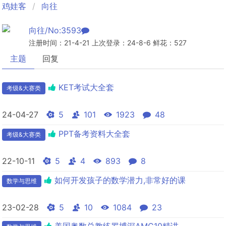
鸡娃客
向往
向往/No:3593
注册时间：21-4-21 上次登录：24-8-6 鲜花：527
主题
回复
KET考试大全套
考级&大赛类
24-04-27
5
101
1923
48
PPT备考资料大全套
考级&大赛类
22-10-11
5
4
893
8
如何开发孩子的数学潜力,非常好的课
数学与思维
23-02-28
5
10
1084
23