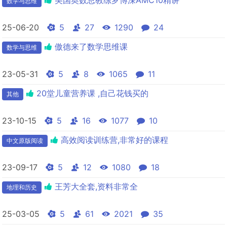
美国奥数总教练罗博深AMC10精讲
数学与思维
25-06-20
5
27
1290
24
傲德来了数学思维课
数学与思维
23-05-31
5
8
1065
11
20堂儿童营养课 ,自己花钱买的
其他
23-10-15
5
16
1077
10
高效阅读训练营,非常好的课程
中文原版阅读
23-09-17
5
12
1080
18
王芳大全套,资料非常全
地理和历史
25-03-05
5
61
2021
35