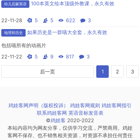
100本英文绘本顶级外教课，永久有效
幼儿启蒙英语
22-11-28
5
5
622
3
如果历史是一群喵大全套，永久有效
地理和历史
包括喵所有的动画片
22-11-22
5
9
817
3
后一页
1
2
3
鸡娃客网声明（版权投诉）
鸡娃客网规则
鸡娃客网指引
联系鸡娃客网
英语音标发音表
©
鸡娃客
2020-2022
本站内容均为网友分享，仅供学习交流，严禁商用。鸡娃
客网不保存、也不销售相关资源，对资源不承担任何责任